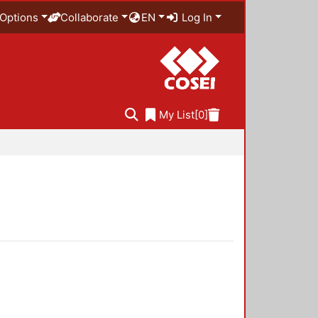
Options
Collaborate
EN
Log In
My List
[0]