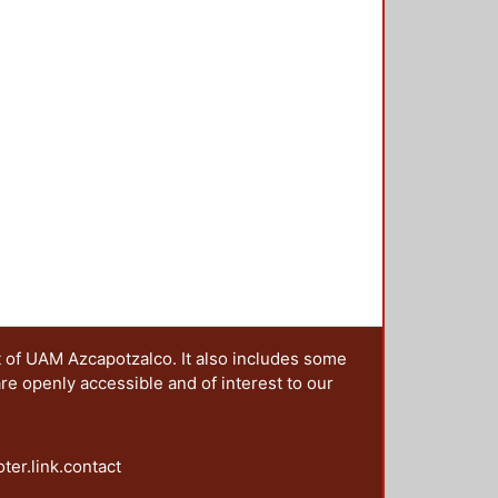
r esos géneros discursivos, es
rensión de los tipos de discurso
t of UAM Azcapotzalco. It also includes some
are openly accessible and of interest to our
oter.link.contact