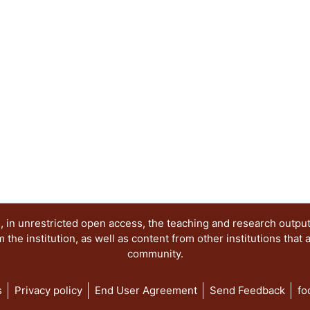
deseada. Lo que sí hacemos, además de describi
comentar ejemplos que ayudarán a la mejor comp
que se presentan aquí.
 in unrestricted open access, the teaching and research outpu
he institution, as well as content from other institutions that 
community.
s
Privacy policy
End User Agreement
Send Feedback
fo