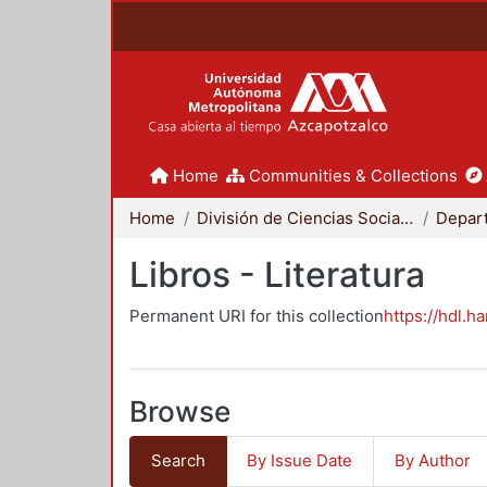
Home
Communities & Collections
Home
División de Ciencias Sociales y Humanidades
Libros - Literatura
Permanent URI for this collection
https://hdl.h
Browse
Search
By Issue Date
By Author