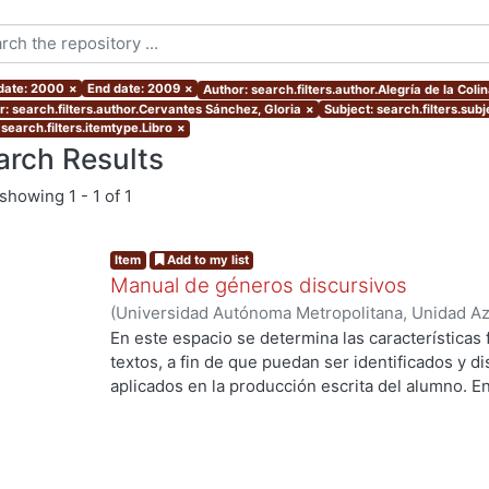
 date: 2000
×
End date: 2009
×
Author: search.filters.author.Alegría de la Coli
r: search.filters.author.Cervantes Sánchez, Gloria
×
Subject: search.filters.sub
search.filters.itemtype.Libro
×
arch Results
showing
1 - 1 of 1
Item
Add to my list
Manual de géneros discursivos
(
Universidad Autónoma Metropolitana, Unidad Azc
Sociales y Humanidades, Departamento de Human
En este espacio se determina las características
Alegría de la Colina, Margarita
;
Cervantes Sánche
textos, a fin de que puedan ser identificados y d
Rosaura
;
Herrera, Alejandra
;
Sorókina, Tatiana
aplicados en la producción escrita del alumno. E
las formas discursivas, sino las más usadas en l
es un género apegado estrechamente al texto orig
pretende reflexionar libremente sobre un tema. N
teorías, que lejos de aclarar, complicarían el cami