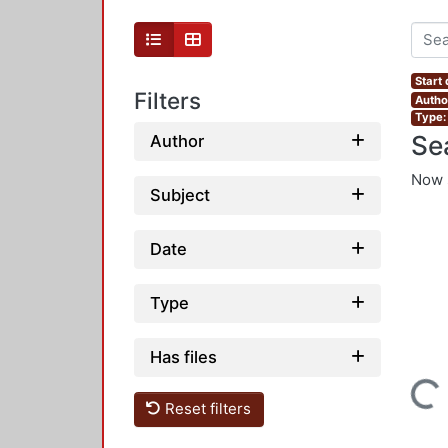
Start
Filters
Autho
Type: 
Se
Author
Now 
Subject
Date
Type
Has files
Loading...
Reset filters