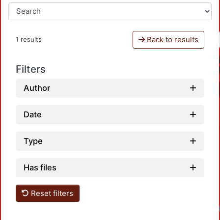
Back to results
1 results
Filters
Author
Date
Type
Has files
Reset filters
Lo