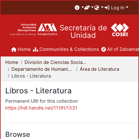
Log In
Secretaría de
Unidad
Home
Communities & Collections
All of Zaloamat
Home
División de Ciencias Sociales y Humanidades
Departamento de Humanidades
Área de Literatura
Libros - Literatura
Libros - Literatura
Permanent URI for this collection
https://hdl.handle.net/11191/1331
Browse