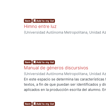
Blanco Aguinaga, Carlos
ng...
Item
Add to my list
Himno entre luz
(
Universidad Autónoma Metropolitana, Unidad Azc
Sociales y Humanidades, Departamento de Human
Flores, Miguel Ángel
ng...
Item
Add to my list
Manual de géneros discursivos
(
Universidad Autónoma Metropolitana, Unidad Azc
Sociales y Humanidades, Departamento de Human
En este espacio se determina las características
Alegría de la Colina, Margarita
;
Cervantes Sánche
textos, a fin de que puedan ser identificados y d
Rosaura
;
Herrera, Alejandra
;
Sorókina, Tatiana
aplicados en la producción escrita del alumno. E
las formas discursivas, sino las más usadas en l
ng...
es un género apegado estrechamente al texto orig
Item
Add to my list
pretende reflexionar libremente sobre un tema. N