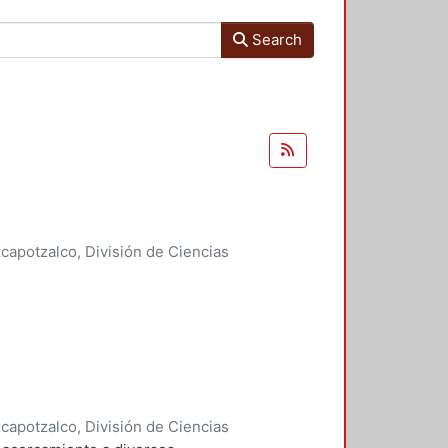
Search
apotzalco, División de Ciencias
idades, Área de Literatura
,
2005
)
apotzalco, División de Ciencias