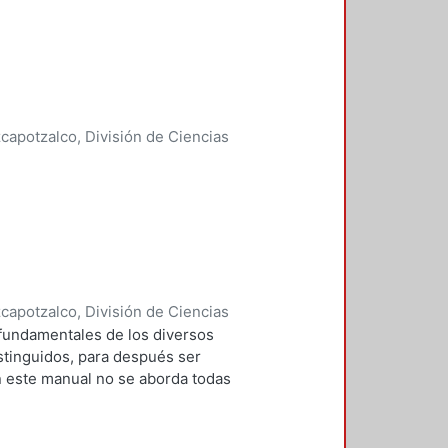
apotzalco, División de Ciencias
idades, Área de Literatura
,
2003
)
apotzalco, División de Ciencias
idades, Área de Literatura
,
2004
)
 fundamentales de los diversos
z, Gloria
;
Hernández Monroy,
istinguidos, para después ser
n este manual no se aborda todas
a academia, desde el resumen, que
inal, hasta el ensayo en el que se
o se trata, pues, de detenerse en