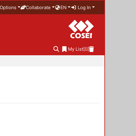
Options
Collaborate
EN
Log In
My List
[0]