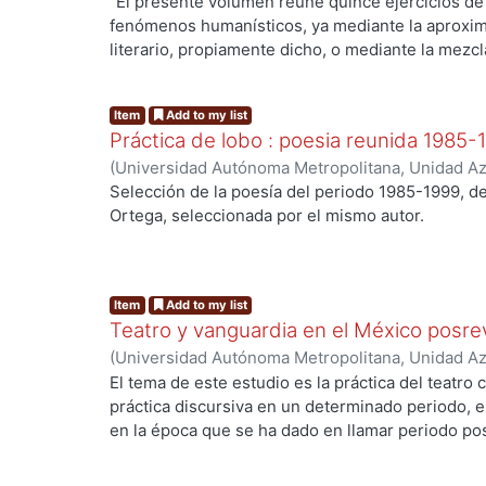
Sociales y Humanidades, Departamento de Human
"El presente volumen reúne quince ejercicios de
López Aguilar, Enrique
fenómenos humanísticos, ya mediante la aproxim
literario, propiamente dicho, o mediante la mezc
narración . Los quince están relacionados con la 
ng...
de vista, biografía, rasgos de la memoria, prefer
Item
Add to my list
Práctica de lobo : poesia reunida 1985-
(
Universidad Autónoma Metropolitana, Unidad Azc
Sociales y Humanidades, Departamento de Human
Selección de la poesía del periodo 1985-1999, d
Conde Ortega, José Francisco
Ortega, seleccionada por el mismo autor.
ng...
Item
Add to my list
Teatro y vanguardia en el México posre
(
Universidad Autónoma Metropolitana, Unidad Azc
Sociales y Humanidades, Departamento de Human
El tema de este estudio es la práctica del teatro
Cultura en México
,
2005
)
Ortiz Bullé Goyri, Alej
práctica discursiva en un determinado periodo, 
en la época que se ha dado en llamar periodo pos
interés del estudio no es tanto conocer la mane
de la Revolución mexicana en el teatro, sino cómo