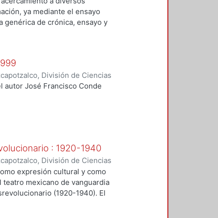
idades, Área de Literatura
,
2008
)
 acercamiento a diversos
ación, ya mediante el ensayo
la genérica de crónica, ensayo y
subjetividad del autor, sus puntos
encias, gustos"
1999
apotzalco, División de Ciencias
idades, Área de Literatura
,
2001
)
el autor José Francisco Conde
volucionario : 1920-1940
apotzalco, División de Ciencias
idades, Área de Historia y
 como expresión cultural y como
andro
el teatro mexicano de vanguardia
revolucionario (1920-1940). El
ra de como se ha abordado el tema
 éste se constituyó en la palestra