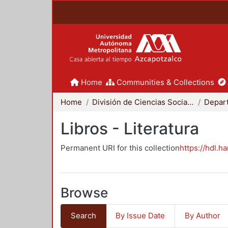
Home
Communities & Collections
Home
División de Ciencias Sociales y Humanidades
Libros - Literatura
Permanent URI for this collection
https://hdl.h
Browse
Search
By Issue Date
By Author