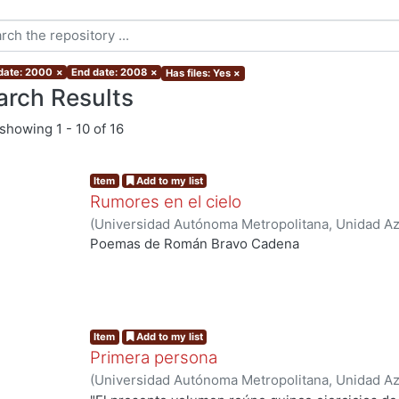
 date: 2000
×
End date: 2008
×
Has files: Yes
×
arch Results
showing
1 - 10 of 16
Item
Add to my list
Rumores en el cielo
(
Universidad Autónoma Metropolitana, Unidad Azc
Sociales y Humanidades, Departamento de Human
Poemas de Román Bravo Cadena
Bravo Cadena, Román
ng...
Item
Add to my list
Primera persona
(
Universidad Autónoma Metropolitana, Unidad Azc