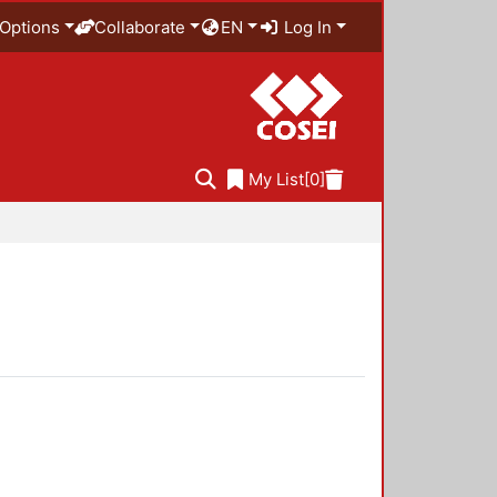
Options
Collaborate
EN
Log In
My List
[0]