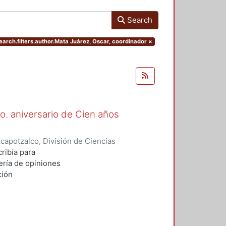
Search
earch.filters.author.Mata Juárez, Oscar, coordinador
×
o. aniversario de Cien años
apotzalco, División de Ciencias
idades, Área de Literatura
,
1992
)
ribía para
 Juárez, Oscar, coordinador
;
Trejo
ería de opiniones
ción
 Al cumplirse
r testimonio
Jorge
nsiderada