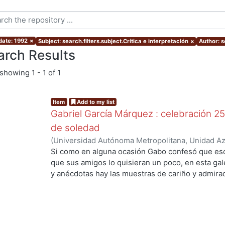
date: 1992
×
Subject: search.filters.subject.Crítica e interpretación
×
Author: s
arch Results
showing
1 - 1 of 1
Item
Add to my list
Gabriel García Márquez : celebración 25
de soledad
(
Universidad Autónoma Metropolitana, Unidad Azc
Sociales y Humanidades, Departamento de Human
Si como en alguna ocasión Gabo confesó que esc
Conde Ortega, José Francisco, coordinador
;
Mata
que sus amigos lo quisieran un poco, en esta gal
Villafuerte, Arturo, coordinador
y anécdotas hay las muestras de cariño y admira
que el colombiano ha despertado entre nosotros.
25 años de Cien años de soledad, quisimos rendi
a una obra que, según los patrones que maneja 
Luis Borges, ya reúne los requisitos para ser co