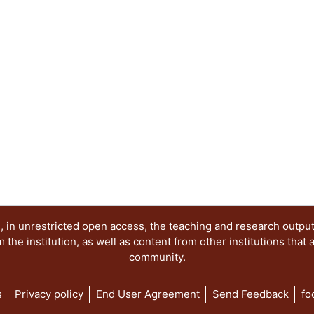
clásica. Novela de múltiples mensajes, Cien año
reafirma el sentido de que este modo de expresi
completo y complejo, el más vital y apetecible, p
no en vano un autor, como Gabriel García Márqu
a escribir y le dedica interminables horas a la cr
mundos imaginarios y armoniosos.
 in unrestricted open access, the teaching and research outpu
he institution, as well as content from other institutions that 
community.
s
Privacy policy
End User Agreement
Send Feedback
fo