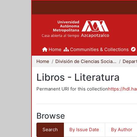
Home
Communities & Collections
Home
División de Ciencias Sociales y Humanidades
Libros - Literatura
Permanent URI for this collection
https://hdl.h
Browse
Search
By Issue Date
By Author