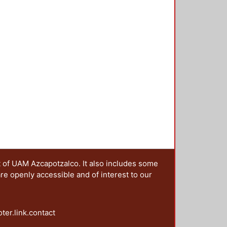
s de soledad
ón es el más
or eso y
ez, se pone
eación de
t of UAM Azcapotzalco. It also includes some
are openly accessible and of interest to our
oter.link.contact