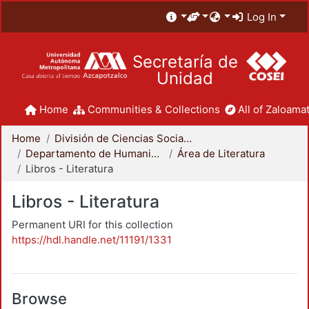
Log In
Secretaría de
Unidad
Home
Communities & Collections
All of Zaloamat
Home
División de Ciencias Sociales y Humanidades
Departamento de Humanidades
Área de Literatura
Libros - Literatura
Libros - Literatura
Permanent URI for this collection
https://hdl.handle.net/11191/1331
Browse