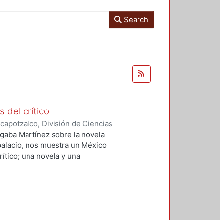
Search
s del crítico
apotzalco, División de Ciencias
idades, Área de Literatura
,
1997
)
 Algaba Martínez sobre la novela
 palacio, nos muestra un México
ítico; una novela y una
onceptos de arte. Pero también
 dos proyectos sobre el futuro de
 histórica y, finalmente, dos tipos
anos del México del siglo XIX.