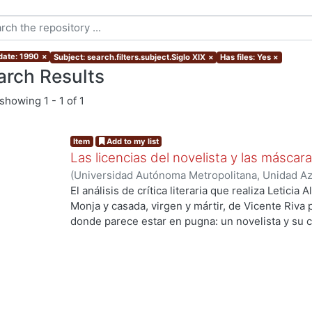
 date: 1990
×
Subject: search.filters.subject.Siglo XIX
×
Has files: Yes
×
arch Results
showing
1 - 1 of 1
Item
Add to my list
Las licencias del novelista y las máscara
(
Universidad Autónoma Metropolitana, Unidad Azc
Sociales y Humanidades, Departamento de Human
El análisis de crítica literaria que realiza Leticia
Algaba Martínez, Leticia
Monja y casada, virgen y mártir, de Vicente Riva
donde parece estar en pugna: un novelista y su cr
"contranovela"; la literatura y la historia; dos c
quedan enfrentados un liberal y un conservador,
un país, dos tradiciones, dos conceptos de verdad
de lectores que son a la vez, dos tipos de ciudad