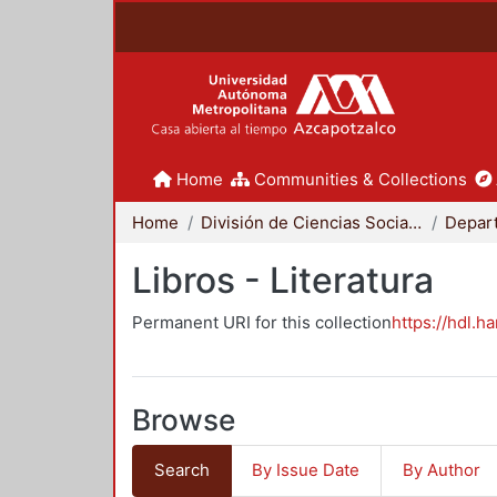
Home
Communities & Collections
Home
División de Ciencias Sociales y Humanidades
Libros - Literatura
Permanent URI for this collection
https://hdl.h
Browse
Search
By Issue Date
By Author