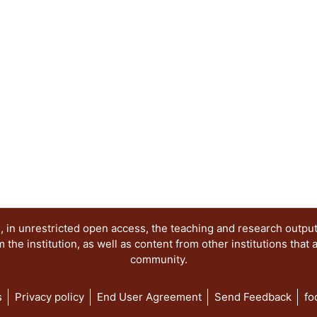
 in unrestricted open access, the teaching and research outpu
he institution, as well as content from other institutions that 
community.
s
Privacy policy
End User Agreement
Send Feedback
fo