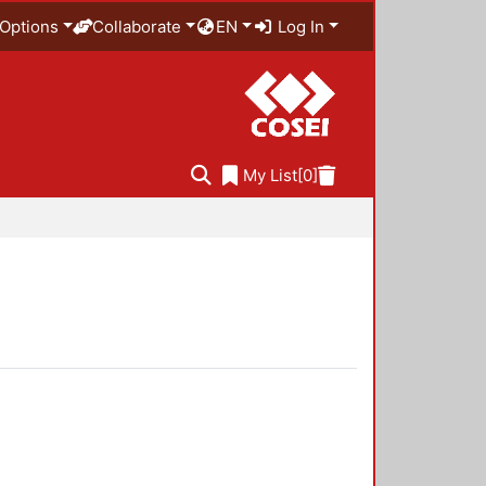
Options
Collaborate
EN
Log In
My List
[0]