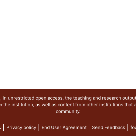
 in unrestricted open access, the teaching and research outpu
he institution, as well as content from other institutions that 
community.
s
Privacy policy
End User Agreement
Send Feedback
fo