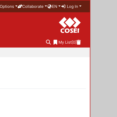
Options
Collaborate
EN
Log In
My List
[0]