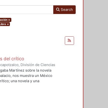
Search
tación
×
Libro
×
s del crítico
apotzalco, División de Ciencias
idades, Área de Literatura
,
1997
)
 Algaba Martínez sobre la novela
 palacio, nos muestra un México
ítico; una novela y una
onceptos de arte. Pero también
 dos proyectos sobre el futuro de
 histórica y, finalmente, dos tipos
anos del México del siglo XIX.