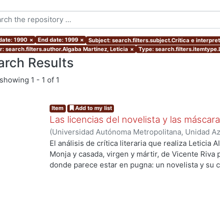
 date: 1990
×
End date: 1999
×
Subject: search.filters.subject.Crítica e interpre
: search.filters.author.Algaba Martínez, Leticia
×
Type: search.filters.itemtype.
arch Results
showing
1 - 1 of 1
Item
Add to my list
Las licencias del novelista y las máscara
(
Universidad Autónoma Metropolitana, Unidad Azc
Sociales y Humanidades, Departamento de Human
El análisis de crítica literaria que realiza Leticia
Algaba Martínez, Leticia
Monja y casada, virgen y mártir, de Vicente Riva
...
donde parece estar en pugna: un novelista y su cr
"contranovela"; la literatura y la historia; dos c
quedan enfrentados un liberal y un conservador,
un país, dos tradiciones, dos conceptos de verdad
de lectores que son a la vez, dos tipos de ciudad