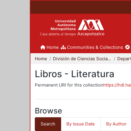
Home
Communities & Collections
Home
División de Ciencias Sociales y Humanidades
Libros - Literatura
Permanent URI for this collection
https://hdl.h
Browse
Search
By Issue Date
By Author