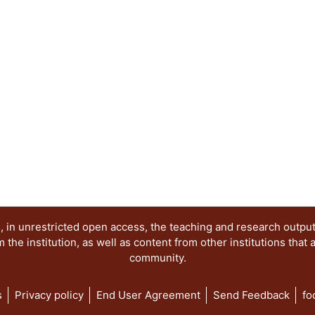
 in unrestricted open access, the teaching and research outpu
he institution, as well as content from other institutions that 
community.
s
Privacy policy
End User Agreement
Send Feedback
fo