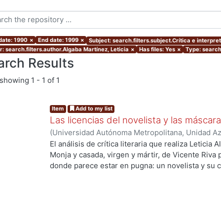
 date: 1990
×
End date: 1999
×
Subject: search.filters.subject.Crítica e interpre
: search.filters.author.Algaba Martínez, Leticia
×
Has files: Yes
×
Type: search.
arch Results
showing
1 - 1 of 1
Item
Add to my list
Las licencias del novelista y las máscara
(
Universidad Autónoma Metropolitana, Unidad Azc
Sociales y Humanidades, Departamento de Human
El análisis de crítica literaria que realiza Leticia
Algaba Martínez, Leticia
Monja y casada, virgen y mártir, de Vicente Riva
donde parece estar en pugna: un novelista y su cr
"contranovela"; la literatura y la historia; dos c
quedan enfrentados un liberal y un conservador,
un país, dos tradiciones, dos conceptos de verdad
de lectores que son a la vez, dos tipos de ciudad