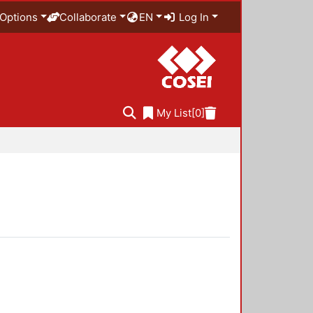
Options
Collaborate
EN
Log In
My List
[0]