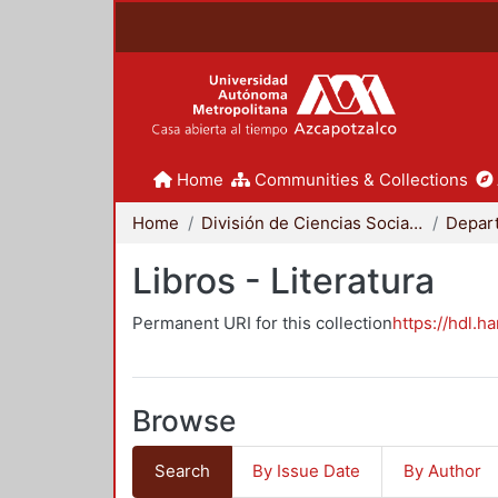
Home
Communities & Collections
Home
División de Ciencias Sociales y Humanidades
Libros - Literatura
Permanent URI for this collection
https://hdl.h
Browse
Search
By Issue Date
By Author