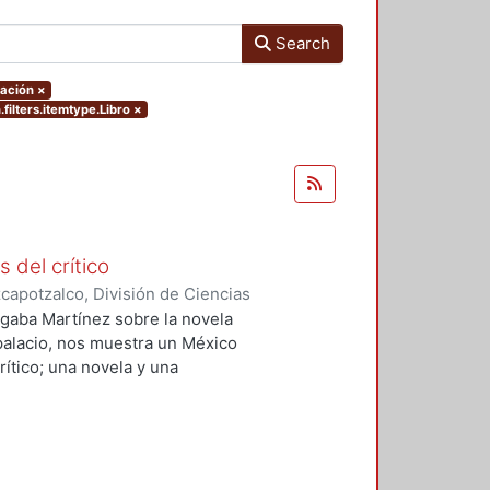
Search
tación
×
filters.itemtype.Libro
×
s del crítico
apotzalco, División de Ciencias
idades, Área de Literatura
,
1997
)
 Algaba Martínez sobre la novela
 palacio, nos muestra un México
ítico; una novela y una
onceptos de arte. Pero también
 dos proyectos sobre el futuro de
 histórica y, finalmente, dos tipos
anos del México del siglo XIX.