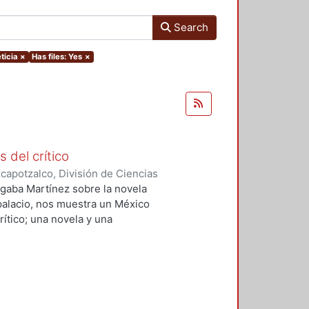
Search
ticia
×
Has files: Yes
×
s del crítico
apotzalco, División de Ciencias
idades, Área de Literatura
,
1997
)
 Algaba Martínez sobre la novela
 palacio, nos muestra un México
ítico; una novela y una
onceptos de arte. Pero también
 dos proyectos sobre el futuro de
 histórica y, finalmente, dos tipos
anos del México del siglo XIX.