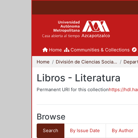
Home
Communities & Collections
Home
División de Ciencias Sociales y Humanidades
Libros - Literatura
Permanent URI for this collection
https://hdl.h
Browse
Search
By Issue Date
By Author