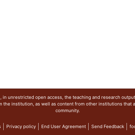
 in unrestricted open access, the teaching and research outpu
he institution, as well as content from other institutions that 
community.
s
Privacy policy
End User Agreement
Send Feedback
fo