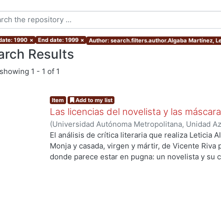
 date: 1990
×
End date: 1999
×
Author: search.filters.author.Algaba Martínez, Le
arch Results
showing
1 - 1 of 1
Item
Add to my list
Las licencias del novelista y las máscara
(
Universidad Autónoma Metropolitana, Unidad Azc
Sociales y Humanidades, Departamento de Human
El análisis de crítica literaria que realiza Leticia
Algaba Martínez, Leticia
Monja y casada, virgen y mártir, de Vicente Riva
donde parece estar en pugna: un novelista y su cr
"contranovela"; la literatura y la historia; dos c
quedan enfrentados un liberal y un conservador,
un país, dos tradiciones, dos conceptos de verdad
de lectores que son a la vez, dos tipos de ciudad