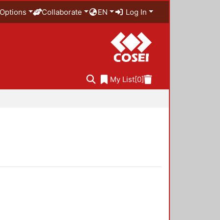
Options
Collaborate
EN
Log In
My List
[0]