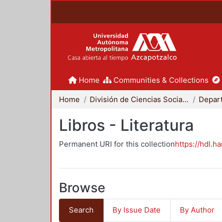
Home
Communities & Collections
Home
División de Ciencias Sociales y Humanidades
Libros - Literatura
Permanent URI for this collection
https://hdl.h
Browse
Search
By Issue Date
By Author