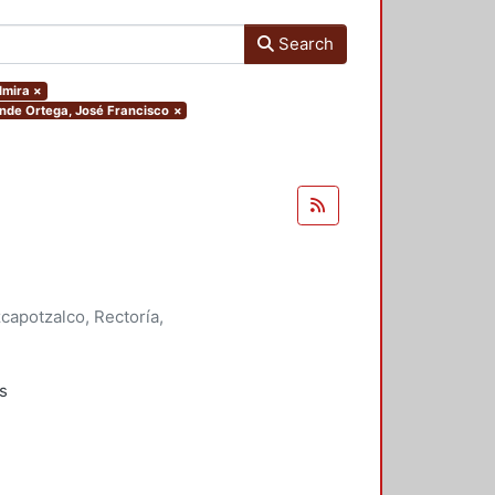
Search
lmira
×
onde Ortega, José Francisco
×
apotzalco, Rectoría,
onde Ortega, José Francisco
;
;
Quirarte, Vicente
;
Ramírez Leyva,
s
rabajos
bra de Julio Cortázar: la memoria
n de una utopía, los niños, las