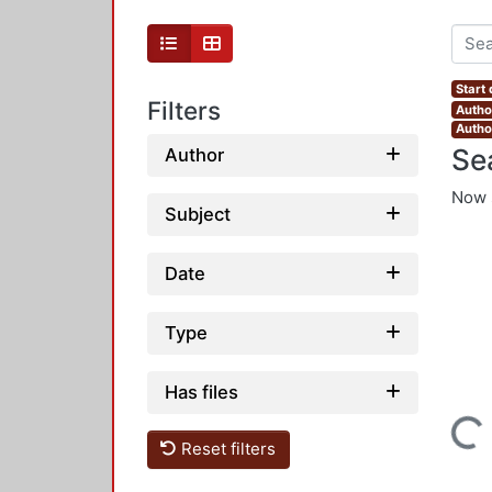
Start 
Filters
Author
Author
Se
Author
Now 
Subject
Date
Type
Has files
Loading...
Reset filters