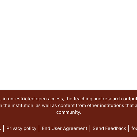
 in unrestricted open access, the teaching and research outpu
he institution, as well as content from other institutions that 
community.
s
Privacy policy
End User Agreement
Send Feedback
fo