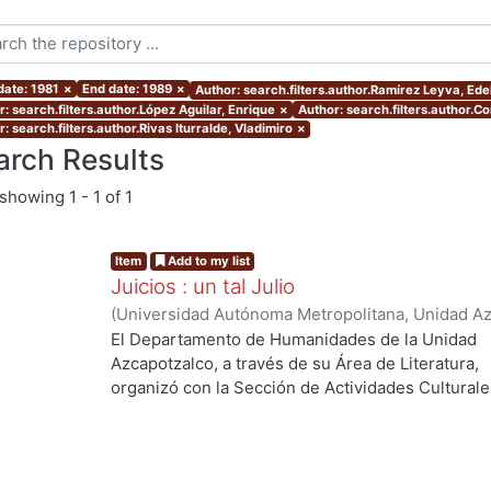
date: 1981
×
End date: 1989
×
Author: search.filters.author.Ramírez Leyva, Ede
: search.filters.author.López Aguilar, Enrique
×
Author: search.filters.author.C
: search.filters.author.Rivas Iturralde, Vladimiro
×
arch Results
showing
1 - 1 of 1
Item
Add to my list
Juicios : un tal Julio
(
Universidad Autónoma Metropolitana, Unidad Azc
Coordinación de Extensión Universitaria
,
1985
)
C
El Departamento de Humanidades de la Unidad
Rivas Iturralde, Vladimiro
;
López Aguilar, Enrique
Azcapotzalco, a través de su Área de Literatura,
Edelmira
organizó con la Sección de Actividades Culturale
el ciclo Un tal Julio, en julio de 1984. Los cinco t
que aqui se reúnen pretenden aproximarse a la o
mediante la literatura, la fotografía, la integració
relaciones entre juego, vida y amor.