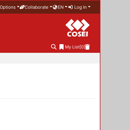
Options
Collaborate
EN
Log In
My List
[0]