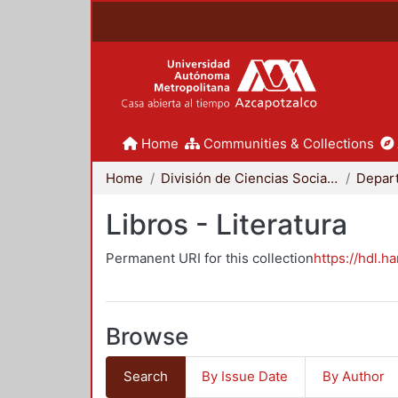
Home
Communities & Collections
Home
División de Ciencias Sociales y Humanidades
Libros - Literatura
Permanent URI for this collection
https://hdl.h
Browse
Search
By Issue Date
By Author