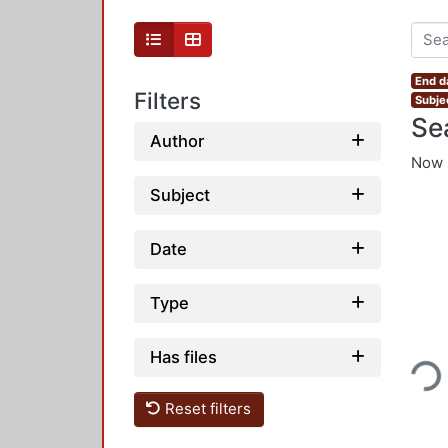
End d
Filters
Subjec
Se
Author
Now 
Subject
Date
Type
Loading...
Has files
Reset filters