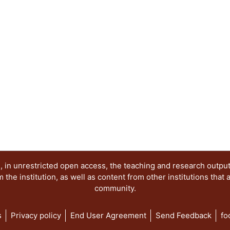
vida -- El cartel 9 esta dedicado a "Los heraldo
César Vallejo -- El cartel 10, poema de e. e. Cum
de Aubin Arroyo -- En el cartel 11, de Enrique H
trabajo poético de un hombre cercano al Renacimi
por Joel Dehesa Guraieb, "No me preguntes cómo p
poema elegido, fue uno de los poemas concebido
llamados cuicapicque, sobrevivientes a la conquis
en medio del lago de la Tenochtitlan.
 in unrestricted open access, the teaching and research outpu
he institution, as well as content from other institutions that 
community.
s
Privacy policy
End User Agreement
Send Feedback
fo