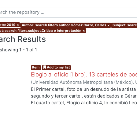
ate: 2019
×
Author: search.filters.author.Gómez Carro, Carlos
×
Subject: searc
t: search.filters.subject.Crítica e interpretación
×
arch Results
showing
1 - 1 of 1
Item
Add to my list
Elogio al oficio [libro]. 13 carteles de po
(
Universidad Autónoma Metropolitana (México). U
Ciencias Sociales y Humanidades.
,
2013-01
)
Cór
El Primer cartel, foto de un desnudo de la artista
López Aguilar, Enrique
;
Rémura, Adriano
;
Martré,
segundo y tercer cartel, están dedicados a Gérar
Hiroko Ito Sugiyama, Gloria Josephine
;
López Mo
El cuarto cartel, Elogio al oficio 4, lo concibió L
Ezequiel
;
Rudoy C., Myriam
;
Martínez Ramírez, F
esta dedicado al poeta mexicano Renato Leduc, s
Gómez Carro, Carlos
el poema Itaca de Constantino Cavafis. La image
Guillert -- El cartel 7, fue compleja su realizació
José Juan Tablada, El Sauz -- El poema del carte
Paul Valéry, es una sabia y prístina meditación so