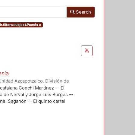
Search
h.filters.subject.Poesía
×
esía
nidad Azcapotzalco. División de
doba, Ramón
;
Segovia, Ramón
;
 catalana Conchi Martínez -- El
 Gonzalo
;
Backstrom, Gunnar
;
d de Nerval y Jorge Luis Borges --
reno, Roberto
;
Maldonado López,
eonel Sagahón -- El quinto cartel
ernando
;
Flores, Miguel Ángel
;
u poema Temas -- El cartel 6, es
n que eligió Guillermo Mercado
n, se trataba de evocar un haikú de
l 8, "El Cementerio Marino" de
bre el sentido y los alcances de la