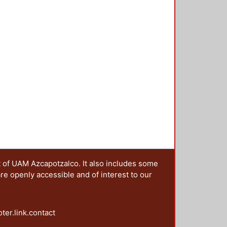
s negros" el poema del peruano
mings, empleo la foto de un árbol
ernández López, se aprecia el
ento -- El cartel 12, fue diseñado
asa el tiempo" -- El cartel 13, el
s por los poetas mexicas,
ta y a la destrucción de la ciudad
t of UAM Azcapotzalco. It also includes some
are openly accessible and of interest to our
oter.link.contact