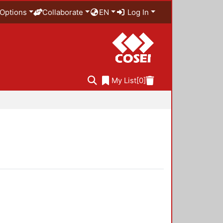
Options
Collaborate
EN
Log In
My List
[0]