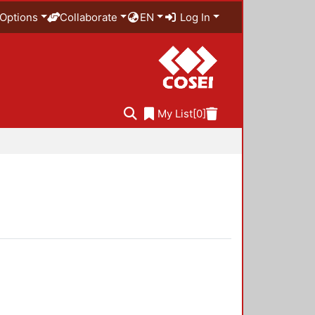
Options
Collaborate
EN
Log In
My List
[0]