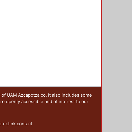
s negros" el poema del peruano
mings, empleo la foto de un árbol
ernández López, se aprecia el
ento -- El cartel 12, fue diseñado
asa el tiempo" -- El cartel 13, el
s por los poetas mexicas,
ta y a la destrucción de la ciudad
t of UAM Azcapotzalco. It also includes some
are openly accessible and of interest to our
oter.link.contact