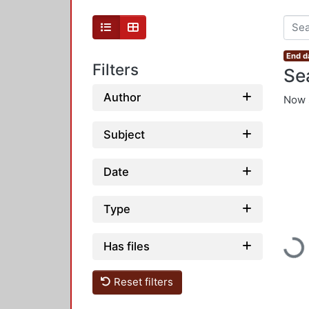
End d
Filters
Se
Author
Now 
Subject
Date
Type
Loadi
Has files
Reset filters