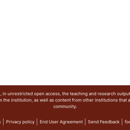
vida -- El cartel 9 esta dedicado a "Los heraldo
César Vallejo -- El cartel 10, poema de e. e. Cum
de Aubin Arroyo -- En el cartel 11, de Enrique H
trabajo poético de un hombre cercano al Renacimi
por Joel Dehesa Guraieb, "No me preguntes cómo p
poema elegido, fue uno de los poemas concebido
llamados cuicapicque, sobrevivientes a la conquis
en medio del lago de la Tenochtitlan.
 in unrestricted open access, the teaching and research outpu
he institution, as well as content from other institutions that 
community.
s
Privacy policy
End User Agreement
Send Feedback
fo