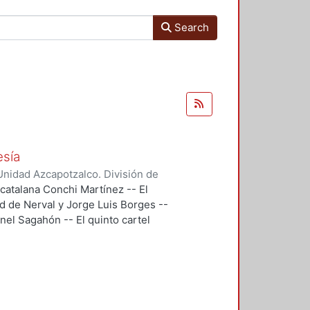
Search
esía
nidad Azcapotzalco. División de
doba, Ramón
;
Segovia, Ramón
;
 catalana Conchi Martínez -- El
 Gonzalo
;
Backstrom, Gunnar
;
d de Nerval y Jorge Luis Borges --
reno, Roberto
;
Maldonado López,
eonel Sagahón -- El quinto cartel
ernando
;
Flores, Miguel Ángel
;
u poema Temas -- El cartel 6, es
n que eligió Guillermo Mercado
n, se trataba de evocar un haikú de
l 8, "El Cementerio Marino" de
bre el sentido y los alcances de la