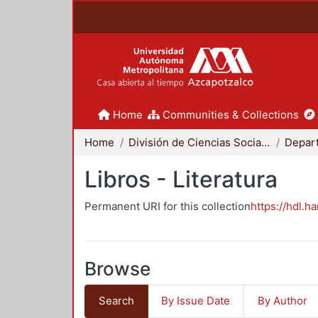
Home
Communities & Collections
Home
División de Ciencias Sociales y Humanidades
Libros - Literatura
Permanent URI for this collection
https://hdl.h
Browse
Search
By Issue Date
By Author