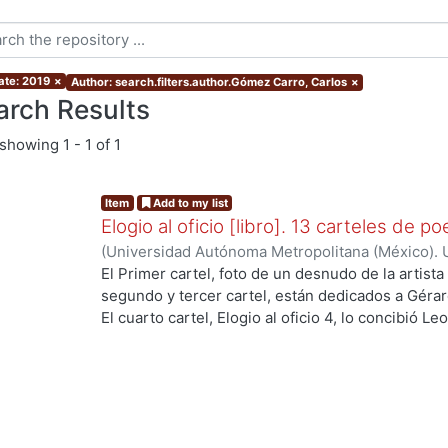
ate: 2019
×
Author: search.filters.author.Gómez Carro, Carlos
×
arch Results
showing
1 - 1 of 1
Item
Add to my list
Elogio al oficio [libro]. 13 carteles de po
(
Universidad Autónoma Metropolitana (México). U
Ciencias Sociales y Humanidades.
,
2013-01
)
Cór
El Primer cartel, foto de un desnudo de la artista
López Aguilar, Enrique
;
Rémura, Adriano
;
Martré,
segundo y tercer cartel, están dedicados a Gérar
Hiroko Ito Sugiyama, Gloria Josephine
;
López Mo
El cuarto cartel, Elogio al oficio 4, lo concibió L
Ezequiel
;
Rudoy C., Myriam
;
Martínez Ramírez, F
esta dedicado al poeta mexicano Renato Leduc, s
ng...
Gómez Carro, Carlos
el poema Itaca de Constantino Cavafis. La image
Guillert -- El cartel 7, fue compleja su realizació
José Juan Tablada, El Sauz -- El poema del carte
Paul Valéry, es una sabia y prístina meditación so