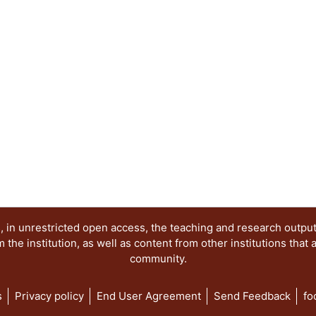
 in unrestricted open access, the teaching and research outpu
he institution, as well as content from other institutions that 
community.
s
Privacy policy
End User Agreement
Send Feedback
fo