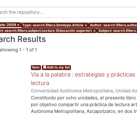
ate: 2009
×
Type: search.filters.itemtype.Article
×
Author: search.filters.auth
ct: search.filters.subject.Lectura (Educación superior)
×
Subject: search.filters
arch Results
showing
1 - 1 of 1
Item
Add to my list
Vía a la palabra : estrategias y práctica
lectura
(
Universidad Autónoma Metropolitana, Unidad Azc
Sociales y Humanidades, Departamento de Human
Constituido por ocho unidades, el presente libro 
Marquet, Antonio
por objetivo compartir una práctica de lectura ar
Autónoma Metropolitana, Azcapotzalco, en dos tr
piloteada en 1999, después de haber sido revisad
dirigido a estudiantes inscritos en el segundo t
Asignaturas de la División de Ciencias Sociales