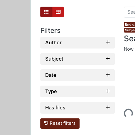
End d
Filters
Subje
Se
Author
Now 
Subject
Date
Type
Has files
Loading...
Reset filters