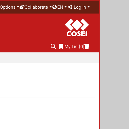
Options
Collaborate
EN
Log In
My List
[0]