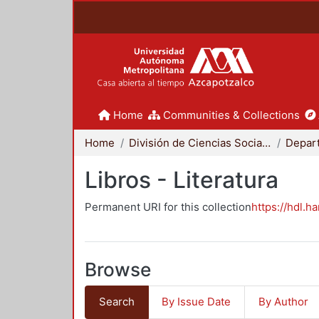
Home
Communities & Collections
Home
División de Ciencias Sociales y Humanidades
Libros - Literatura
Permanent URI for this collection
https://hdl.h
Browse
Search
By Issue Date
By Author