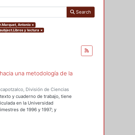
Search
or.Marquet, Antonio
×
.subject.Libros y lectura
×
s hacia una metodología de la
apotzalco, División de Ciencias
idades, Área de Literatura
,
2001
)
texto y cuaderno de trabajo, tiene
ticulada en la Universidad
imestres de 1996 y 1997; y
a y modificada. El manual está
rimestre del Tronco General de
 y Humanidades.