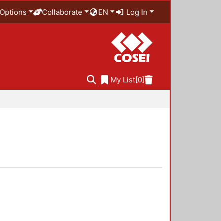
Options
Collaborate
EN
Log In
My List
[0]