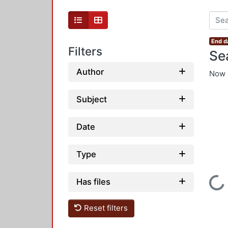
End d
Filters
Se
Author
Now 
Subject
Date
Type
Loadin
Has files
Reset filters