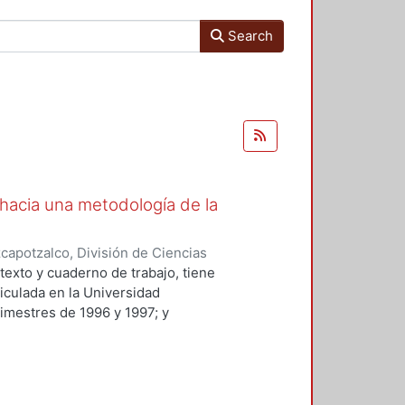
Search
s hacia una metodología de la
apotzalco, División de Ciencias
idades, Área de Literatura
,
2001
)
texto y cuaderno de trabajo, tiene
ticulada en la Universidad
imestres de 1996 y 1997; y
a y modificada. El manual está
rimestre del Tronco General de
 y Humanidades.