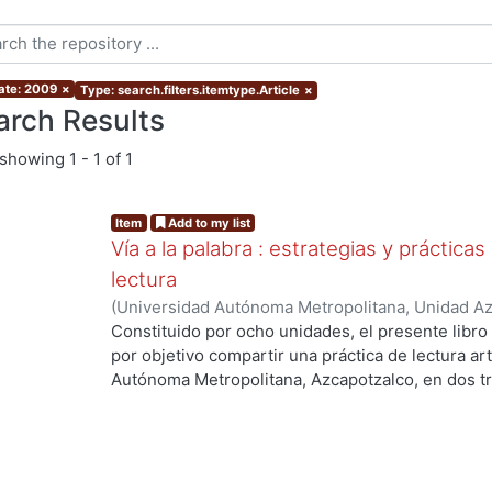
ate: 2009
×
Type: search.filters.itemtype.Article
×
arch Results
showing
1 - 1 of 1
Item
Add to my list
Vía a la palabra : estrategias y práctica
lectura
(
Universidad Autónoma Metropolitana, Unidad Azc
Sociales y Humanidades, Departamento de Human
Constituido por ocho unidades, el presente libro 
Marquet, Antonio
por objetivo compartir una práctica de lectura ar
Autónoma Metropolitana, Azcapotzalco, en dos tr
g...
piloteada en 1999, después de haber sido revisad
dirigido a estudiantes inscritos en el segundo t
Asignaturas de la División de Ciencias Sociales