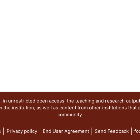
 in unrestricted open access, the teaching and research outpu
he institution, as well as content from other institutions that 
community.
s
Privacy policy
End User Agreement
Send Feedback
fo