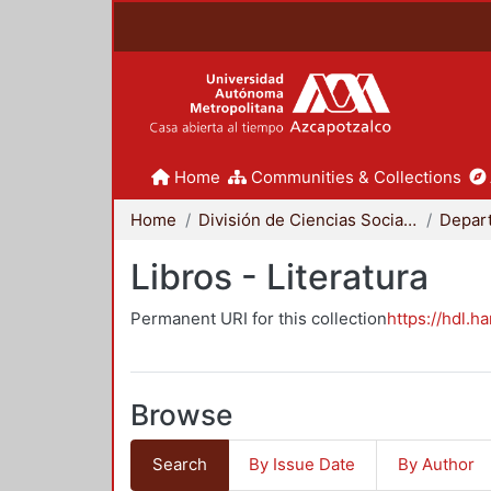
Home
Communities & Collections
Home
División de Ciencias Sociales y Humanidades
Libros - Literatura
Permanent URI for this collection
https://hdl.h
Browse
Search
By Issue Date
By Author