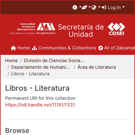
Log In
Secretaría de
Unidad
Home
Communities & Collections
All of Zaloamat
Home
División de Ciencias Sociales y Humanidades
Departamento de Humanidades
Área de Literatura
Libros - Literatura
Libros - Literatura
Permanent URI for this collection
https://hdl.handle.net/11191/1331
Browse