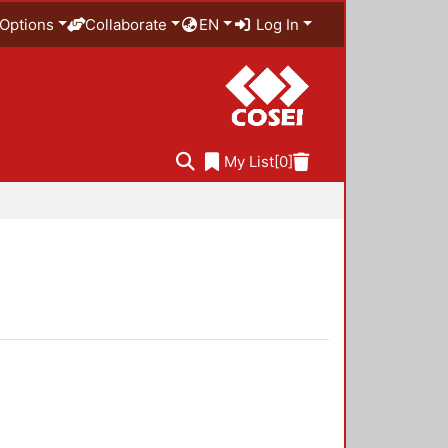
Options
Collaborate
EN
Log In
My List
[0]