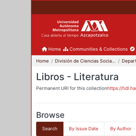
Home
Communities & Collections
Home
División de Ciencias Sociales y Humanidades
Libros - Literatura
Permanent URI for this collection
https://hdl.h
Browse
Search
By Issue Date
By Author