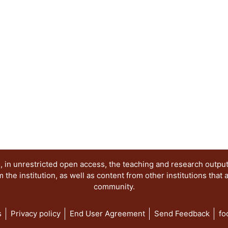
Luis Borges, ya reúne los requisitos para ser co
clásica. Novela de múltiples mensajes, Cien año
reafirma el sentido de que este modo de expresi
completo y complejo, el más vital y apetecible, p
no en vano un autor, como Gabriel García Márqu
a escribir y le dedica interminables horas a la cr
mundos imaginarios y armoniosos.
 in unrestricted open access, the teaching and research outpu
he institution, as well as content from other institutions that 
community.
s
Privacy policy
End User Agreement
Send Feedback
fo