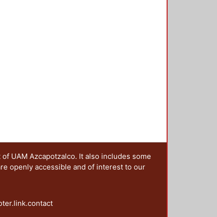
nsiderada
s de soledad
ón es el más
or eso y
ez, se pone
eación de
t of UAM Azcapotzalco. It also includes some
are openly accessible and of interest to our
oter.link.contact