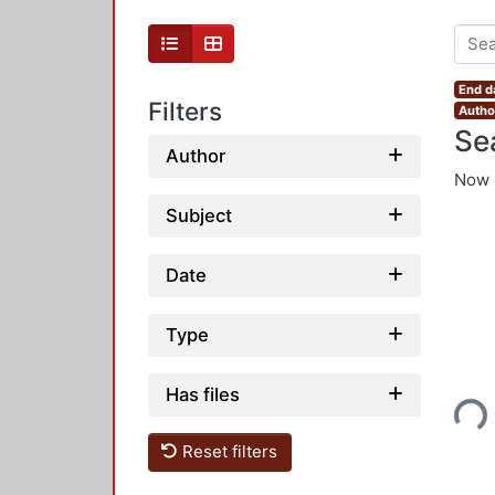
End d
Filters
Autho
Se
Author
Now 
Subject
Date
Type
Has files
Loading...
Reset filters