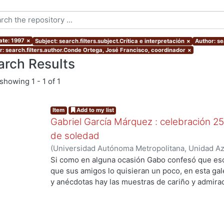
ate: 1997
×
Subject: search.filters.subject.Crítica e interpretación
×
Author: se
r: search.filters.author.Conde Ortega, José Francisco, coordinador
×
arch Results
showing
1 - 1 of 1
Item
Add to my list
Gabriel García Márquez : celebración 25
de soledad
(
Universidad Autónoma Metropolitana, Unidad Azc
Sociales y Humanidades, Departamento de Human
Si como en alguna ocasión Gabo confesó que esc
Conde Ortega, José Francisco, coordinador
;
Mata
que sus amigos lo quisieran un poco, en esta gal
Villafuerte, Arturo, coordinador
y anécdotas hay las muestras de cariño y admira
que el colombiano ha despertado entre nosotros.
25 años de Cien años de soledad, quisimos rendi
a una obra que, según los patrones que maneja 