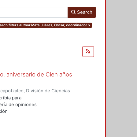
Search
arch.filters.author.Mata Juárez, Oscar, coordinador
×
o. aniversario de Cien años
apotzalco, División de Ciencias
idades, Área de Literatura
,
1992
)
ribía para
 Juárez, Oscar, coordinador
;
Trejo
ería de opiniones
ción
 Al cumplirse
r testimonio
Jorge