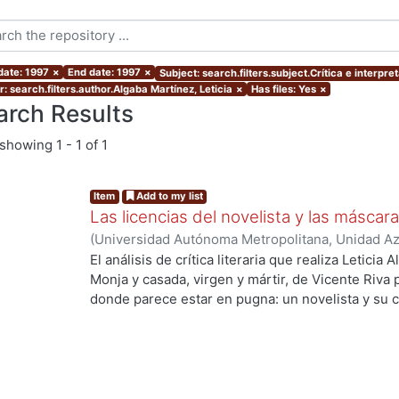
date: 1997
×
End date: 1997
×
Subject: search.filters.subject.Crítica e interpre
: search.filters.author.Algaba Martínez, Leticia
×
Has files: Yes
×
arch Results
showing
1 - 1 of 1
Item
Add to my list
Las licencias del novelista y las máscara
(
Universidad Autónoma Metropolitana, Unidad Azc
Sociales y Humanidades, Departamento de Human
El análisis de crítica literaria que realiza Leticia
Algaba Martínez, Leticia
Monja y casada, virgen y mártir, de Vicente Riva
donde parece estar en pugna: un novelista y su cr
"contranovela"; la literatura y la historia; dos c
quedan enfrentados un liberal y un conservador,
un país, dos tradiciones, dos conceptos de verdad
de lectores que son a la vez, dos tipos de ciudad