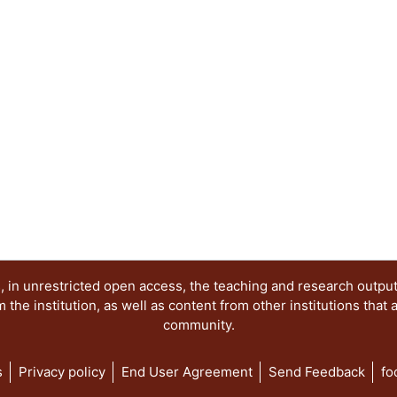
 in unrestricted open access, the teaching and research outpu
he institution, as well as content from other institutions that 
community.
s
Privacy policy
End User Agreement
Send Feedback
fo