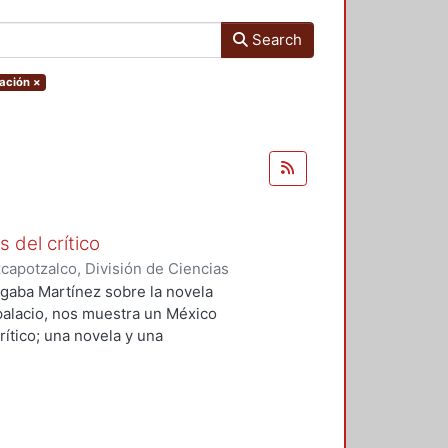
Search
tación
×
s del crítico
apotzalco, División de Ciencias
idades, Área de Literatura
,
1997
)
 Algaba Martínez sobre la novela
 palacio, nos muestra un México
ítico; una novela y una
onceptos de arte. Pero también
 dos proyectos sobre el futuro de
 histórica y, finalmente, dos tipos
anos del México del siglo XIX.