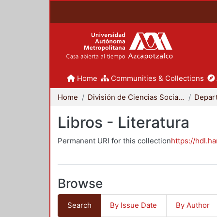
Home
Communities & Collections
Home
División de Ciencias Sociales y Humanidades
Libros - Literatura
Permanent URI for this collection
https://hdl.h
Browse
Search
By Issue Date
By Author