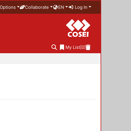
Options
Collaborate
EN
Log In
My List
[0]