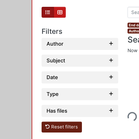
End d
Filters
Autho
Se
Author
Now 
Subject
Date
Type
Loading...
Has files
Reset filters