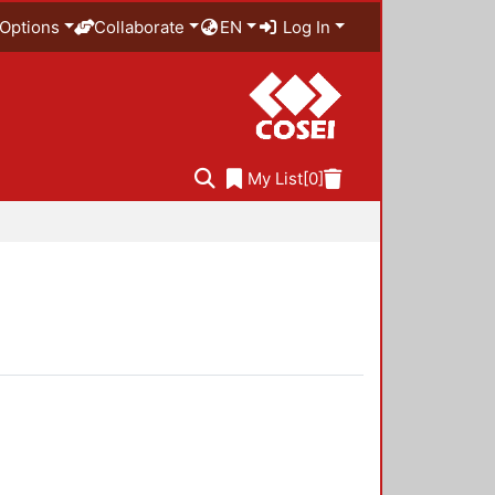
Options
Collaborate
EN
Log In
My List
[0]