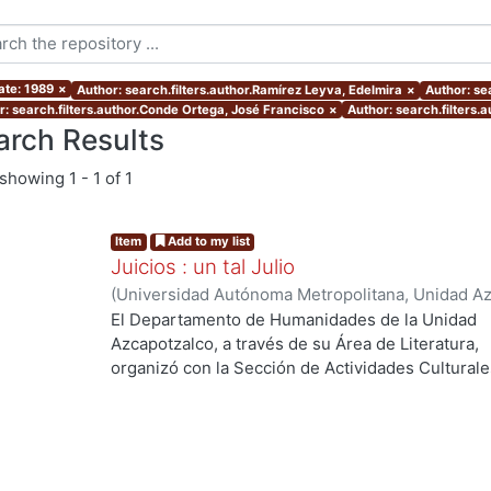
ate: 1989
×
Author: search.filters.author.Ramírez Leyva, Edelmira
×
Author: sea
r: search.filters.author.Conde Ortega, José Francisco
×
Author: search.filters.a
arch Results
showing
1 - 1 of 1
Item
Add to my list
Juicios : un tal Julio
(
Universidad Autónoma Metropolitana, Unidad Azc
Coordinación de Extensión Universitaria
,
1985
)
C
El Departamento de Humanidades de la Unidad
Rivas Iturralde, Vladimiro
;
López Aguilar, Enrique
Azcapotzalco, a través de su Área de Literatura,
Edelmira
organizó con la Sección de Actividades Culturale
el ciclo Un tal Julio, en julio de 1984. Los cinco t
que aqui se reúnen pretenden aproximarse a la o
mediante la literatura, la fotografía, la integració
relaciones entre juego, vida y amor.