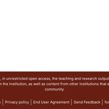
 in unrestricted open access, the teaching and research outpu
he institution, as well as content from other institutions that 
community.
s
Privacy policy
End User Agreement
Send Feedback
fo