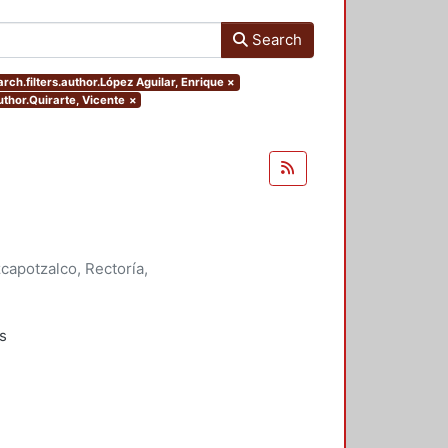
Search
rch.filters.author.López Aguilar, Enrique
×
uthor.Quirarte, Vicente
×
apotzalco, Rectoría,
onde Ortega, José Francisco
;
;
Quirarte, Vicente
;
Ramírez Leyva,
s
rabajos
bra de Julio Cortázar: la memoria
n de una utopía, los niños, las