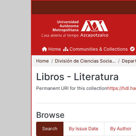
Home
Communities & Collections
Home
División de Ciencias Sociales y Humanidades
Libros - Literatura
Permanent URI for this collection
https://hdl.h
Browse
Search
By Issue Date
By Author