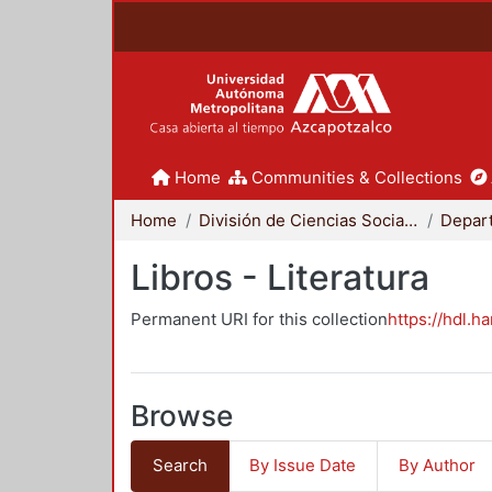
Home
Communities & Collections
Home
División de Ciencias Sociales y Humanidades
Libros - Literatura
Permanent URI for this collection
https://hdl.h
Browse
Search
By Issue Date
By Author