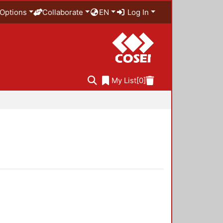
Options
Collaborate
EN
Log In
My List
[0]