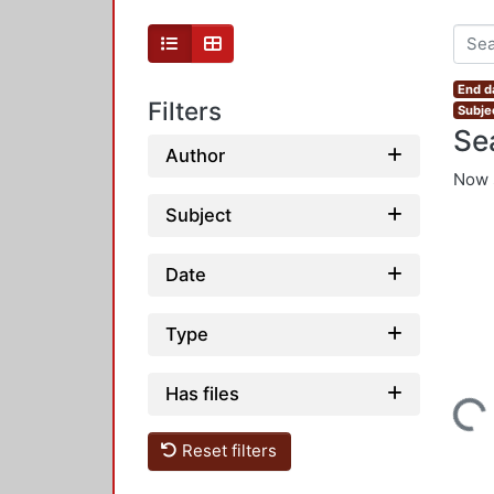
End d
Filters
Subjec
Se
Author
Now 
Subject
Date
Type
Loading...
Has files
Reset filters