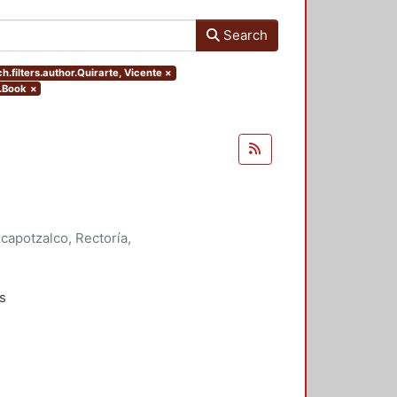
Search
h.filters.author.Quirarte, Vicente
×
e.Book
×
apotzalco, Rectoría,
onde Ortega, José Francisco
;
;
Quirarte, Vicente
;
Ramírez Leyva,
s
rabajos
bra de Julio Cortázar: la memoria
n de una utopía, los niños, las