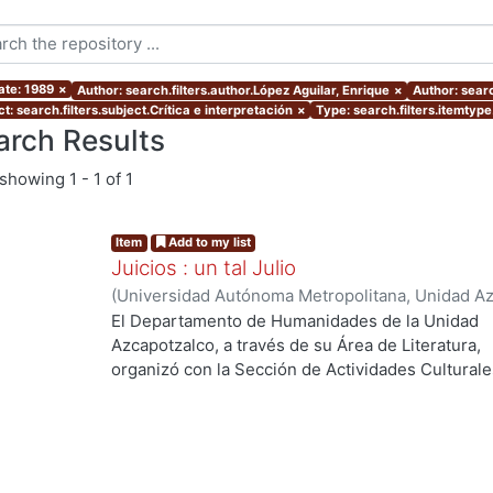
ate: 1989
×
Author: search.filters.author.López Aguilar, Enrique
×
Author: searc
t: search.filters.subject.Crítica e interpretación
×
Type: search.filters.itemtyp
arch Results
showing
1 - 1 of 1
Item
Add to my list
Juicios : un tal Julio
(
Universidad Autónoma Metropolitana, Unidad Azc
Coordinación de Extensión Universitaria
,
1985
)
C
El Departamento de Humanidades de la Unidad
Rivas Iturralde, Vladimiro
;
López Aguilar, Enrique
Azcapotzalco, a través de su Área de Literatura,
Edelmira
organizó con la Sección de Actividades Culturale
el ciclo Un tal Julio, en julio de 1984. Los cinco t
que aqui se reúnen pretenden aproximarse a la o
mediante la literatura, la fotografía, la integració
relaciones entre juego, vida y amor.