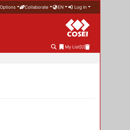
Options
Collaborate
EN
Log In
My List
[0]