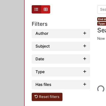
End d
Filters
Type:
Se
Author
Now 
Subject
Date
Type
Loading...
Has files
Reset filters