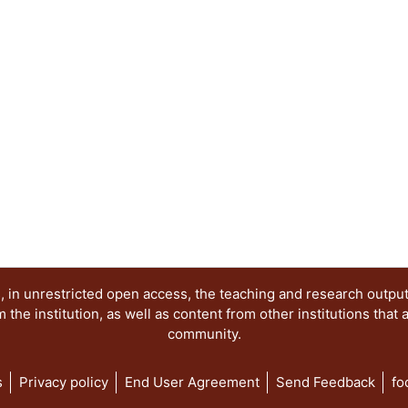
 in unrestricted open access, the teaching and research outpu
he institution, as well as content from other institutions that 
community.
s
Privacy policy
End User Agreement
Send Feedback
fo