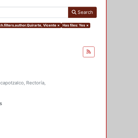
Search
h.filters.author.Quirarte, Vicente
×
Has files: Yes
×
apotzalco, Rectoría,
onde Ortega, José Francisco
;
;
Quirarte, Vicente
;
Ramírez Leyva,
s
rabajos
bra de Julio Cortázar: la memoria
n de una utopía, los niños, las