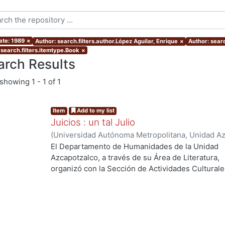
ate: 1989
×
Author: search.filters.author.López Aguilar, Enrique
×
Author: searc
 search.filters.itemtype.Book
×
arch Results
showing
1 - 1 of 1
Item
Add to my list
Juicios : un tal Julio
(
Universidad Autónoma Metropolitana, Unidad Azc
Coordinación de Extensión Universitaria
,
1985
)
C
El Departamento de Humanidades de la Unidad
Rivas Iturralde, Vladimiro
;
López Aguilar, Enrique
Azcapotzalco, a través de su Área de Literatura,
Edelmira
organizó con la Sección de Actividades Culturale
el ciclo Un tal Julio, en julio de 1984. Los cinco t
que aqui se reúnen pretenden aproximarse a la o
mediante la literatura, la fotografía, la integració
relaciones entre juego, vida y amor.