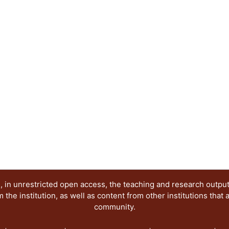
de la imagen digital. En términos sistémicos, el a
diseño gráfico destaca a los sitios web como un 
articulación de comunicaciones visuales exitosas
Abstract:
The science popularization is a socialization str
language use. In good part of the history of scien
main support of diffusion with the physical imag
in plain communicative Internet context, the sci
interpretations, rolls and responsibilities visible
words, the coupling between science and graphic
as meeting places for participation and articulati
communications in society.
 in unrestricted open access, the teaching and research outpu
he institution, as well as content from other institutions that 
community.