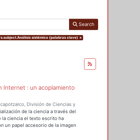
Search
rs.subject.Análisis sistémico (palabras clave)
×
en Internet : un acoplamiento
apotzalco, División de Ciencias y
ón del Diseño en el Tiempo
,
2013-
alización de la ciencia a través del
la ciencia el texto escrito ha
on un papel accesorio de la imagen
municativo de Internet, la ciencia
ponsabilidades visibles a través