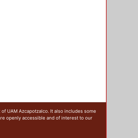
coplamiento entre la ciencia y el
lugar de encuentro, participación y
 hacia la sociedad.
ategy of science through the
ce the write text has served as its
e in a second level. However, today
ence has acquired new
 through digital image. In systemic
 design underline the web sites
on of successful visual
t of UAM Azcapotzalco. It also includes some
are openly accessible and of interest to our