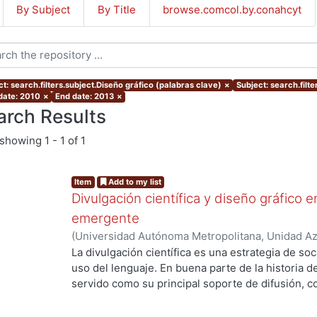
By Subject
By Title
browse.comcol.by.conahcyt
t: search.filters.subject.Diseño gráfico (palabras clave)
×
Subject: search.filte
 date: 2010
×
End date: 2013
×
arch Results
showing
1 - 1 of 1
Item
Add to my list
Divulgación científica y diseño gráfico 
emergente
(
Universidad Autónoma Metropolitana, Unidad Azc
Artes para el Diseño, Departamento de Evaluaci
La divulgación científica es una estrategia de soci
03
)
Rosales González, Rodrigo
uso del lenguaje. En buena parte de la historia de 
servido como su principal soporte de difusión, c
física. Sin embargo, hoy día en pleno contexto co
ha adquirido nuevas interpretaciones, roles y res