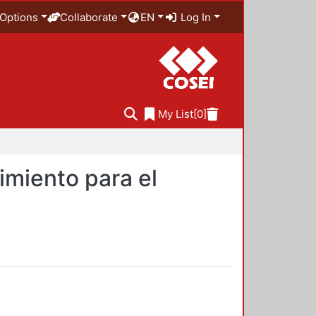
Options
Collaborate
EN
Log In
My List
[0]
imiento para el