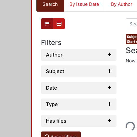
Search
By Issue Date
By Author
Subjec
Filters
Start
Se
Author
Now 
Subject
Date
Type
Loading...
Has files
Reset filters