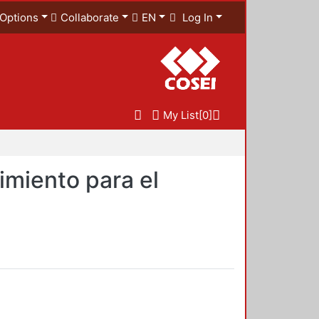
Options
Collaborate
EN
Log In
My List
[0]
imiento para el