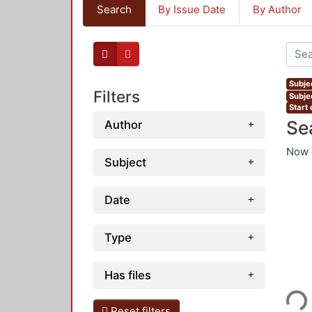
Search
By Issue Date
By Author
Subje
Filters
Subje
Start
Se
Author
Now 
Subject
Date
Type
Loading...
Has files
Reset filters