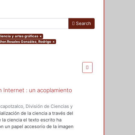
Search
Ciencia y artes gráficas
×
uthor.Rosales González, Rodrigo
×
en Internet : un acoplamiento
apotzalco, División de Ciencias y
ón del Diseño en el Tiempo
,
2013-
alización de la ciencia a través del
la ciencia el texto escrito ha
on un papel accesorio de la imagen
municativo de Internet, la ciencia