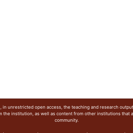
ha adquirido nuevas interpretaciones, roles y res
de la imagen digital. En términos sistémicos, el a
diseño gráfico destaca a los sitios web como un 
articulación de comunicaciones visuales exitosas
Abstract:
The science popularization is a socialization str
language use. In good part of the history of scien
main support of diffusion with the physical imag
in plain communicative Internet context, the sci
interpretations, rolls and responsibilities visible
words, the coupling between science and graphic
as meeting places for participation and articulati
communications in society.
 in unrestricted open access, the teaching and research outpu
he institution, as well as content from other institutions that 
community.