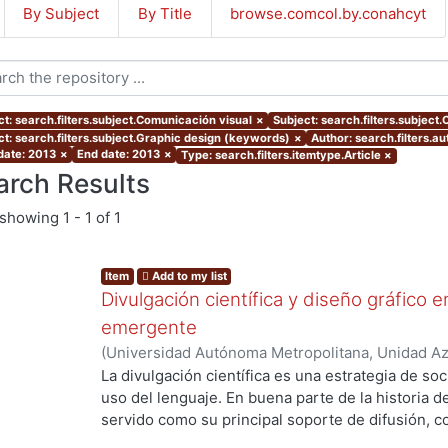
By Subject
By Title
browse.comcol.by.conahcyt
ct: search.filters.subject.Comunicación visual
×
Subject: search.filters.subject.
ct: search.filters.subject.Graphic design (keywords)
×
Author: search.filters.a
 date: 2013
×
End date: 2013
×
Type: search.filters.itemtype.Article
×
arch Results
showing
1 - 1 of 1
Item
Add to my list
Divulgación científica y diseño gráfico 
emergente
(
Universidad Autónoma Metropolitana, Unidad Azc
Artes para el Diseño, Departamento de Evaluaci
La divulgación científica es una estrategia de soci
03
)
Rosales González, Rodrigo
uso del lenguaje. En buena parte de la historia de 
servido como su principal soporte de difusión, c
física. Sin embargo, hoy día en pleno contexto co