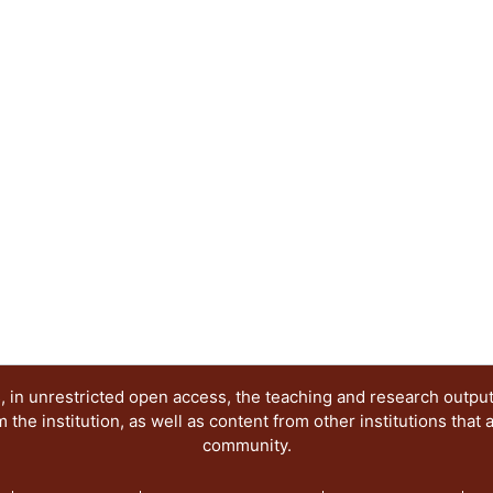
de la imagen digital. En términos sistémicos, el a
diseño gráfico destaca a los sitios web como un 
articulación de comunicaciones visuales exitosas
Abstract:
The science popularization is a socialization str
language use. In good part of the history of scien
main support of diffusion with the physical imag
in plain communicative Internet context, the sci
interpretations, rolls and responsibilities visible
words, the coupling between science and graphic
as meeting places for participation and articulati
communications in society.
 in unrestricted open access, the teaching and research outpu
he institution, as well as content from other institutions that 
community.