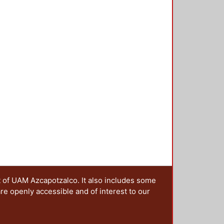
coplamiento entre la ciencia y el
lugar de encuentro, participación y
 hacia la sociedad.
ategy of science through the
ce the write text has served as its
e in a second level. However, today
ence has acquired new
 through digital image. In systemic
 design underline the web sites
on of successful visual
t of UAM Azcapotzalco. It also includes some
are openly accessible and of interest to our