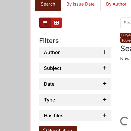
Search
By Issue Date
By Author
Subje
Filters
Subjec
Se
Author
Now 
Subject
Date
Type
Has files
Loading...
Reset filters