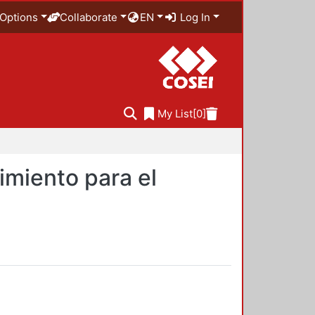
Options
Collaborate
EN
Log In
My List
[0]
imiento para el