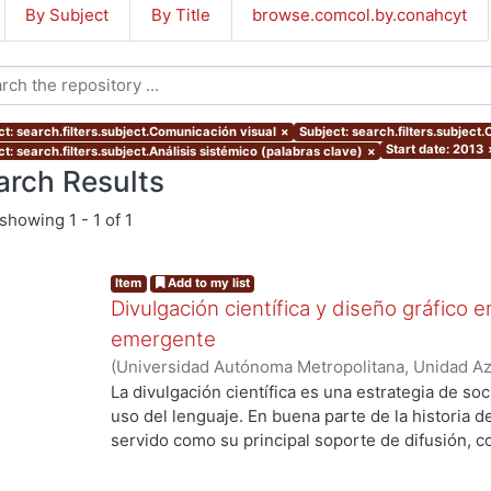
By Subject
By Title
browse.comcol.by.conahcyt
ct: search.filters.subject.Comunicación visual
×
Subject: search.filters.subject.
Start date: 2013
t: search.filters.subject.Análisis sistémico (palabras clave)
×
arch Results
showing
1 - 1 of 1
Item
Add to my list
Divulgación científica y diseño gráfico 
emergente
(
Universidad Autónoma Metropolitana, Unidad Azc
Artes para el Diseño, Departamento de Evaluaci
La divulgación científica es una estrategia de soci
03
)
Rosales González, Rodrigo
uso del lenguaje. En buena parte de la historia de 
servido como su principal soporte de difusión, c
física. Sin embargo, hoy día en pleno contexto co
ha adquirido nuevas interpretaciones, roles y res