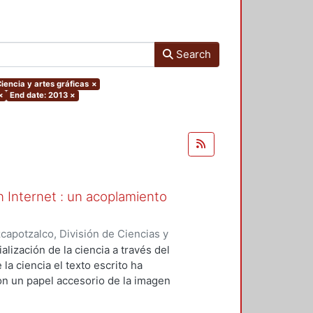
Search
Ciencia y artes gráficas
×
×
End date: 2013
×
en Internet : un acoplamiento
apotzalco, División de Ciencias y
ón del Diseño en el Tiempo
,
2013-
alización de la ciencia a través del
la ciencia el texto escrito ha
on un papel accesorio de la imagen
municativo de Internet, la ciencia
ponsabilidades visibles a través