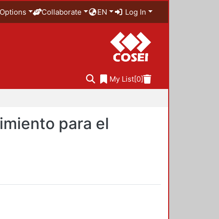
Options
Collaborate
EN
Log In
My List
[0]
imiento para el