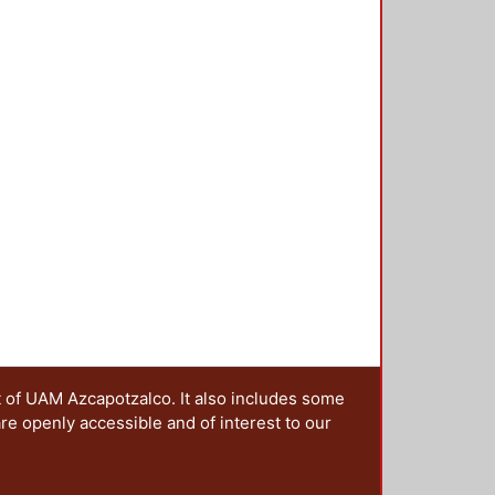
ponsabilidades visibles a través
coplamiento entre la ciencia y el
lugar de encuentro, participación y
 hacia la sociedad.
ategy of science through the
ce the write text has served as its
e in a second level. However, today
ence has acquired new
 through digital image. In systemic
 design underline the web sites
on of successful visual
t of UAM Azcapotzalco. It also includes some
are openly accessible and of interest to our