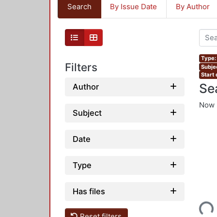
Search
By Issue Date
By Author
Type: 
Filters
Subjec
Start
Se
Author
Now 
Subject
Date
Type
Has files
Loading...
Reset filters