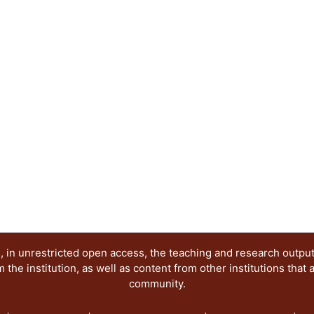
ha adquirido nuevas interpretaciones, roles y res
de la imagen digital. En términos sistémicos, el a
diseño gráfico destaca a los sitios web como un 
articulación de comunicaciones visuales exitosas
Abstract:
The science popularization is a socialization str
language use. In good part of the history of scien
main support of diffusion with the physical imag
in plain communicative Internet context, the sci
interpretations, rolls and responsibilities visible
words, the coupling between science and graphic
as meeting places for participation and articulati
communications in society.
 in unrestricted open access, the teaching and research outpu
he institution, as well as content from other institutions that 
community.