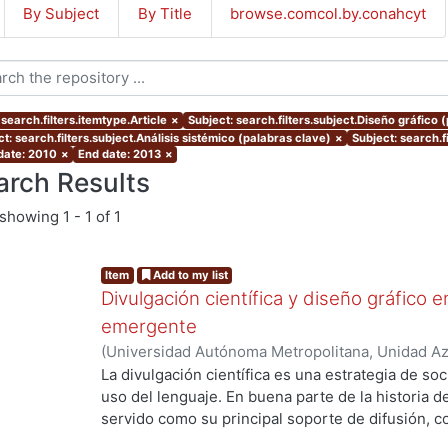
By Subject
By Title
browse.comcol.by.conahcyt
search.filters.itemtype.Article
×
Subject: search.filters.subject.Diseño gráfico 
t: search.filters.subject.Análisis sistémico (palabras clave)
×
Subject: search.f
 date: 2010
×
End date: 2013
×
arch Results
showing
1 - 1 of 1
Item
Add to my list
Divulgación científica y diseño gráfico 
emergente
(
Universidad Autónoma Metropolitana, Unidad Azc
Artes para el Diseño, Departamento de Evaluaci
La divulgación científica es una estrategia de soci
03
)
Rosales González, Rodrigo
uso del lenguaje. En buena parte de la historia de 
servido como su principal soporte de difusión, c
física. Sin embargo, hoy día en pleno contexto co