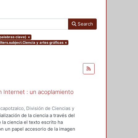
Search
(palabras clave)
×
ilters.subject.Ciencia y artes gráficas
×
en Internet : un acoplamiento
apotzalco, División de Ciencias y
ón del Diseño en el Tiempo
,
2013-
alización de la ciencia a través del
la ciencia el texto escrito ha
on un papel accesorio de la imagen
municativo de Internet, la ciencia