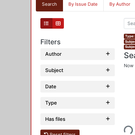
Search
By Issue Date
By Author
Type: 
Filters
Subjec
Subje
Se
Author
Now 
Subject
Date
Type
Loading...
Has files
Reset filters