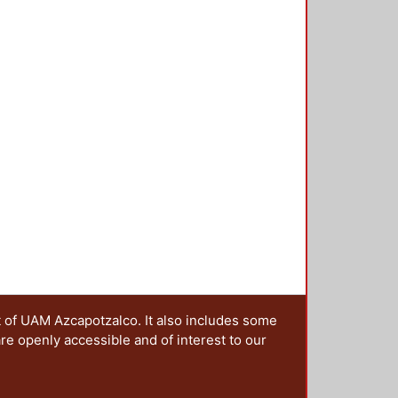
ponsabilidades visibles a través
coplamiento entre la ciencia y el
lugar de encuentro, participación y
 hacia la sociedad.
ategy of science through the
ce the write text has served as its
e in a second level. However, today
ence has acquired new
 through digital image. In systemic
 design underline the web sites
on of successful visual
t of UAM Azcapotzalco. It also includes some
are openly accessible and of interest to our