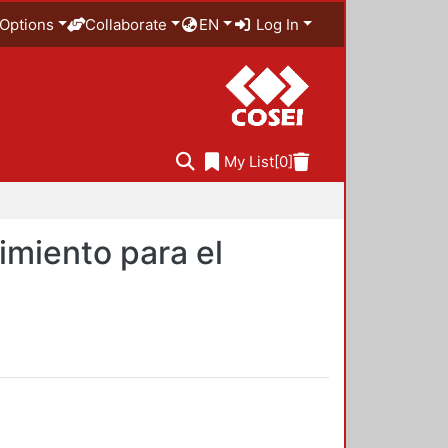
Options
Collaborate
EN
Log In
My List
[0]
imiento para el