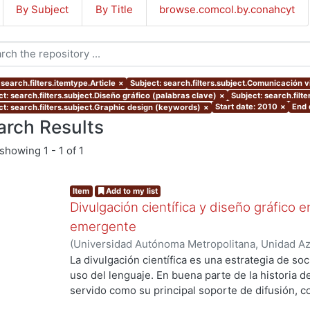
By Subject
By Title
browse.comcol.by.conahcyt
search.filters.itemtype.Article
×
Subject: search.filters.subject.Comunicación v
t: search.filters.subject.Diseño gráfico (palabras clave)
×
Subject: search.filte
Start date: 2010
×
End 
ct: search.filters.subject.Graphic design (keywords)
×
arch Results
showing
1 - 1 of 1
Item
Add to my list
Divulgación científica y diseño gráfico 
emergente
(
Universidad Autónoma Metropolitana, Unidad Azc
Artes para el Diseño, Departamento de Evaluaci
La divulgación científica es una estrategia de soci
03
)
Rosales González, Rodrigo
uso del lenguaje. En buena parte de la historia de 
servido como su principal soporte de difusión, c
física. Sin embargo, hoy día en pleno contexto co