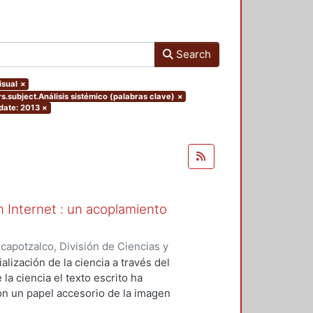
Search
isual
×
rs.subject.Análisis sistémico (palabras clave)
×
date: 2013
×
en Internet : un acoplamiento
apotzalco, División de Ciencias y
ón del Diseño en el Tiempo
,
2013-
alización de la ciencia a través del
la ciencia el texto escrito ha
on un papel accesorio de la imagen
municativo de Internet, la ciencia