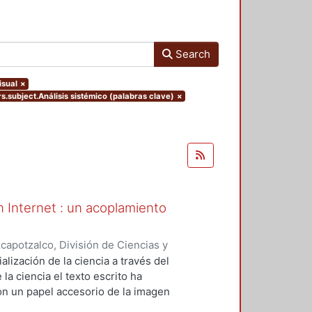
Search
isual
×
rs.subject.Análisis sistémico (palabras clave)
×
en Internet : un acoplamiento
apotzalco, División de Ciencias y
ón del Diseño en el Tiempo
,
2013-
alización de la ciencia a través del
la ciencia el texto escrito ha
on un papel accesorio de la imagen
municativo de Internet, la ciencia