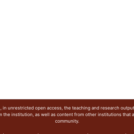
ha adquirido nuevas interpretaciones, roles y res
de la imagen digital. En términos sistémicos, el a
diseño gráfico destaca a los sitios web como un 
articulación de comunicaciones visuales exitosas
Abstract:
The science popularization is a socialization str
language use. In good part of the history of scien
main support of diffusion with the physical imag
in plain communicative Internet context, the sci
interpretations, rolls and responsibilities visible
words, the coupling between science and graphic
as meeting places for participation and articulati
communications in society.
 in unrestricted open access, the teaching and research outpu
he institution, as well as content from other institutions that 
community.