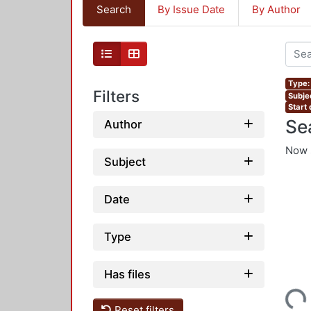
Search
By Issue Date
By Author
Type: 
Filters
Subjec
Start
Se
Author
Now 
Subject
Date
Type
Has files
Loading...
Reset filters