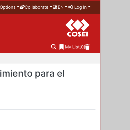
Options
Collaborate
EN
Log In
My List
[0]
imiento para el