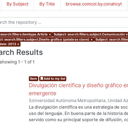
By Subject
By Title
browse.comcol.by.conahcyt
search.filters.itemtype.Article
×
Subject: search.filters.subject.Comunicación v
t: search.filters.subject.Diseño gráfico (palabras clave)
×
Subject: search.filte
 date: 2013
×
arch Results
showing
1 - 1 of 1
Item
Add to my list
Divulgación científica y diseño gráfico 
emergente
(
Universidad Autónoma Metropolitana, Unidad Azc
Artes para el Diseño, Departamento de Evaluaci
La divulgación científica es una estrategia de soci
03
)
Rosales González, Rodrigo
uso del lenguaje. En buena parte de la historia de 
servido como su principal soporte de difusión, c
física. Sin embargo, hoy día en pleno contexto co