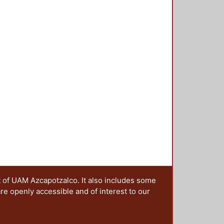
ponsabilidades visibles a través
coplamiento entre la ciencia y el
lugar de encuentro, participación y
 hacia la sociedad.
ategy of science through the
ce the write text has served as its
e in a second level. However, today
ence has acquired new
 through digital image. In systemic
 design underline the web sites
on of successful visual
t of UAM Azcapotzalco. It also includes some
are openly accessible and of interest to our