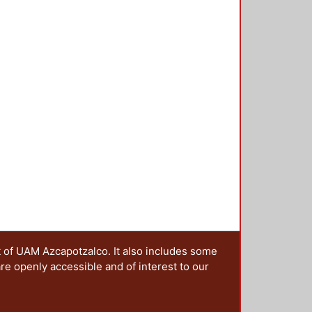
coplamiento entre la ciencia y el
lugar de encuentro, participación y
 hacia la sociedad.
ategy of science through the
ce the write text has served as its
e in a second level. However, today
ence has acquired new
 through digital image. In systemic
 design underline the web sites
on of successful visual
t of UAM Azcapotzalco. It also includes some
are openly accessible and of interest to our