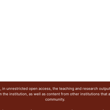
de la imagen digital. En términos sistémicos, el a
diseño gráfico destaca a los sitios web como un 
articulación de comunicaciones visuales exitosas
Abstract:
The science popularization is a socialization str
language use. In good part of the history of scien
main support of diffusion with the physical imag
in plain communicative Internet context, the sci
interpretations, rolls and responsibilities visible
words, the coupling between science and graphic
as meeting places for participation and articulati
communications in society.
 in unrestricted open access, the teaching and research outpu
he institution, as well as content from other institutions that 
community.