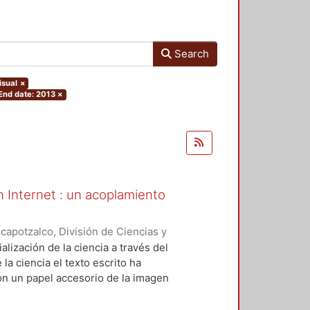
Search
isual
×
End date: 2013
×
en Internet : un acoplamiento
apotzalco, División de Ciencias y
ón del Diseño en el Tiempo
,
2013-
alización de la ciencia a través del
la ciencia el texto escrito ha
on un papel accesorio de la imagen
municativo de Internet, la ciencia
ponsabilidades visibles a través