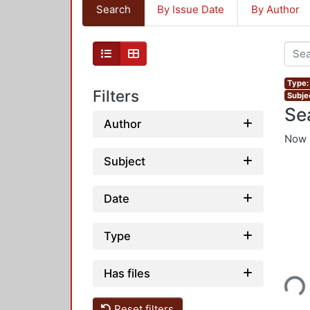
Search
By Issue Date
By Author
Type: 
Filters
Subjec
Se
Author
Now 
Subject
Date
Type
Has files
Loading...
Reset filters