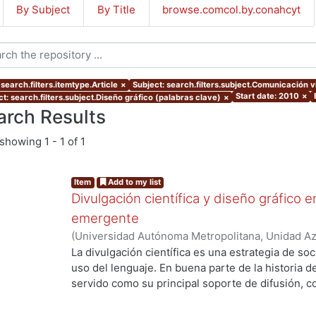
By Subject
By Title
browse.comcol.by.conahcyt
search.filters.itemtype.Article
×
Subject: search.filters.subject.Comunicación v
Start date: 2010
×
t: search.filters.subject.Diseño gráfico (palabras clave)
×
arch Results
showing
1 - 1 of 1
Item
Add to my list
Divulgación científica y diseño gráfico 
emergente
(
Universidad Autónoma Metropolitana, Unidad Azc
Artes para el Diseño, Departamento de Evaluaci
La divulgación científica es una estrategia de soci
03
)
Rosales González, Rodrigo
uso del lenguaje. En buena parte de la historia de 
servido como su principal soporte de difusión, c
física. Sin embargo, hoy día en pleno contexto co
ha adquirido nuevas interpretaciones, roles y res