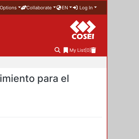
Options
Collaborate
EN
Log In
My List
[0]
imiento para el