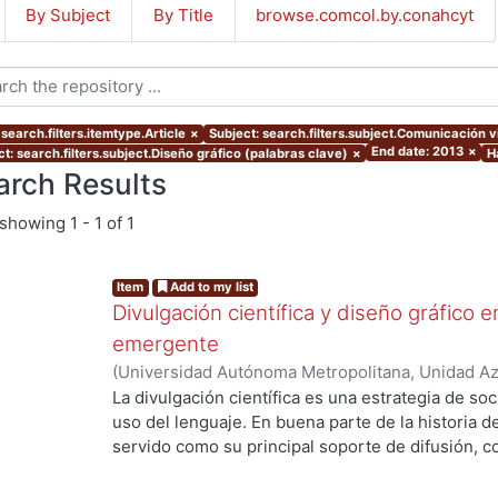
By Subject
By Title
browse.comcol.by.conahcyt
search.filters.itemtype.Article
×
Subject: search.filters.subject.Comunicación v
End date: 2013
×
t: search.filters.subject.Diseño gráfico (palabras clave)
×
Ha
arch Results
showing
1 - 1 of 1
Item
Add to my list
Divulgación científica y diseño gráfico 
emergente
(
Universidad Autónoma Metropolitana, Unidad Azc
Artes para el Diseño, Departamento de Evaluaci
La divulgación científica es una estrategia de soci
03
)
Rosales González, Rodrigo
uso del lenguaje. En buena parte de la historia de 
servido como su principal soporte de difusión, c
física. Sin embargo, hoy día en pleno contexto co
ha adquirido nuevas interpretaciones, roles y res