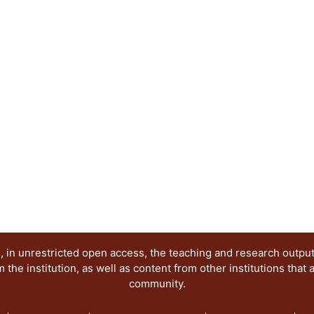
de la imagen digital. En términos sistémicos, el a
diseño gráfico destaca a los sitios web como un 
articulación de comunicaciones visuales exitosas
Abstract:
The science popularization is a socialization str
language use. In good part of the history of scien
main support of diffusion with the physical imag
in plain communicative Internet context, the sci
interpretations, rolls and responsibilities visible
words, the coupling between science and graphic
as meeting places for participation and articulati
communications in society.
 in unrestricted open access, the teaching and research outpu
he institution, as well as content from other institutions that 
community.