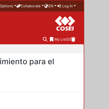
Options
Collaborate
EN
Log In
My List
[0]
imiento para el