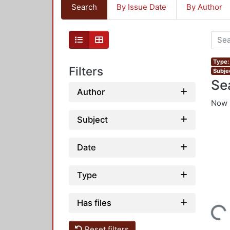
Search
By Issue Date
By Author
Type: 
Filters
Subjec
Se
Author
Now 
Subject
Date
Type
Has files
Loading...
Reset filters