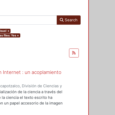
Search
isual
×
s files: Yes
×
en Internet : un acoplamiento
apotzalco, División de Ciencias y
ón del Diseño en el Tiempo
,
2013-
alización de la ciencia a través del
la ciencia el texto escrito ha
on un papel accesorio de la imagen
municativo de Internet, la ciencia
ponsabilidades visibles a través