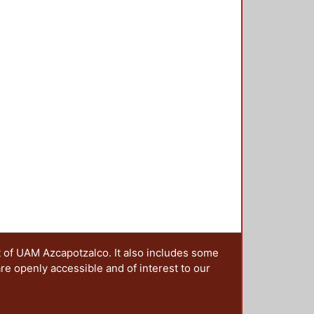
coplamiento entre la ciencia y el
lugar de encuentro, participación y
 hacia la sociedad.
ategy of science through the
ce the write text has served as its
e in a second level. However, today
ence has acquired new
 through digital image. In systemic
 design underline the web sites
on of successful visual
t of UAM Azcapotzalco. It also includes some
are openly accessible and of interest to our