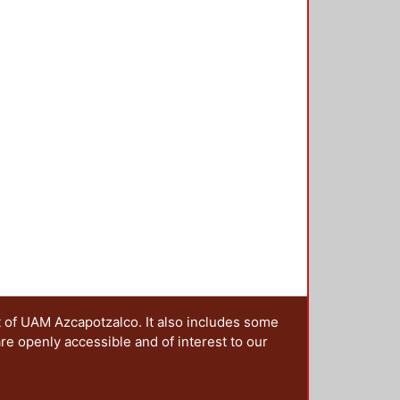
coplamiento entre la ciencia y el
lugar de encuentro, participación y
 hacia la sociedad.
ategy of science through the
ce the write text has served as its
e in a second level. However, today
ence has acquired new
 through digital image. In systemic
 design underline the web sites
on of successful visual
t of UAM Azcapotzalco. It also includes some
are openly accessible and of interest to our