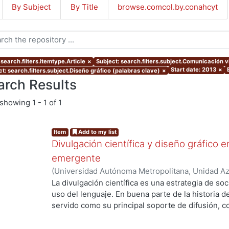
By Subject
By Title
browse.comcol.by.conahcyt
search.filters.itemtype.Article
×
Subject: search.filters.subject.Comunicación v
Start date: 2013
×
t: search.filters.subject.Diseño gráfico (palabras clave)
×
arch Results
showing
1 - 1 of 1
Item
Add to my list
Divulgación científica y diseño gráfico 
emergente
(
Universidad Autónoma Metropolitana, Unidad Azc
Artes para el Diseño, Departamento de Evaluaci
La divulgación científica es una estrategia de soci
03
)
Rosales González, Rodrigo
uso del lenguaje. En buena parte de la historia de 
servido como su principal soporte de difusión, c
ing...
física. Sin embargo, hoy día en pleno contexto co
ha adquirido nuevas interpretaciones, roles y res