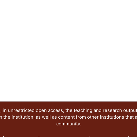
de la imagen digital. En términos sistémicos, el a
diseño gráfico destaca a los sitios web como un 
articulación de comunicaciones visuales exitosas
Abstract:
The science popularization is a socialization str
language use. In good part of the history of scien
main support of diffusion with the physical imag
in plain communicative Internet context, the sci
interpretations, rolls and responsibilities visible
words, the coupling between science and graphic
as meeting places for participation and articulati
communications in society.
 in unrestricted open access, the teaching and research outpu
he institution, as well as content from other institutions that 
community.