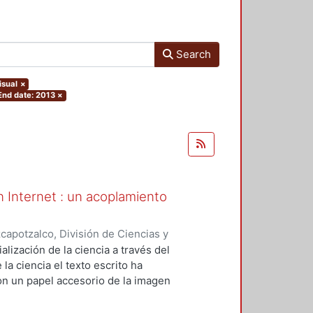
Search
isual
×
End date: 2013
×
en Internet : un acoplamiento
apotzalco, División de Ciencias y
ón del Diseño en el Tiempo
,
2013-
alización de la ciencia a través del
la ciencia el texto escrito ha
on un papel accesorio de la imagen
municativo de Internet, la ciencia
ponsabilidades visibles a través