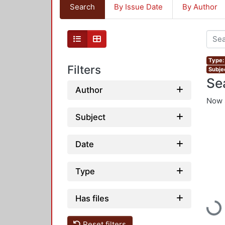
Search
By Issue Date
By Author
Type: 
Filters
Subjec
Se
Author
Now 
Subject
Date
Type
Has files
Load
Reset filters