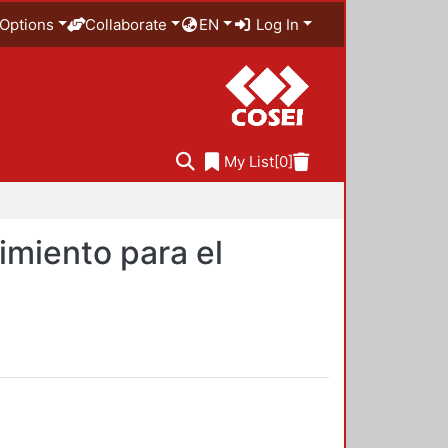
Options
Collaborate
EN
Log In
My List
[0]
imiento para el