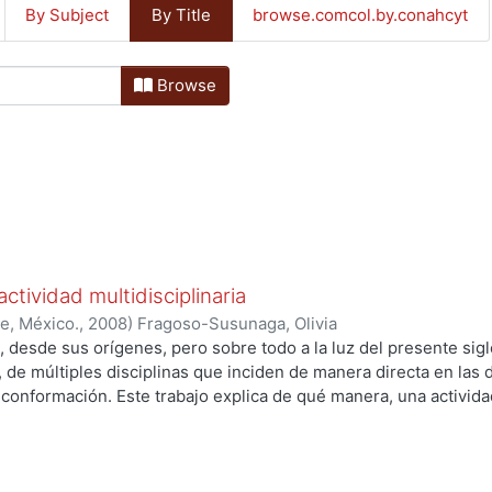
By Subject
By Title
browse.comcol.by.conahcyt
Browse
ctividad multidisciplinaria
le, México.
,
2008
)
Fragoso-Susunaga, Olivia
, desde sus orígenes, pero sobre todo a la luz del presente sigl
 de múltiples disciplinas que inciden de manera directa en las d
 conformación. Este trabajo explica de qué manera, una activida
a es el resultado de la interacción de distintas disciplinas por
unidisciplinaria y considerar al diseño, por sus características, 
 En especial por la cantidad de elementos que participan en este 