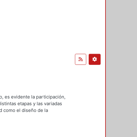
o, es evidente la participación,
istintas etapas y las variadas
d como el diseño de la
 lo que se hace fundamental dejar
como una actividad
proceso creativo y por los