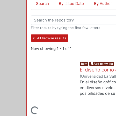
Search
By Issue Date
By Author
Filter results by typing the first few letters
All browse results
Now showing
1 - 1 of 1
Item
Add to my list
El diseño como a
(
Universidad La Sal
En el diseño gráfico
en diversos niveles,
posibilidades de su
comunicación gráfic
a un lado la visión 
Loading...
multidisciplinaria.