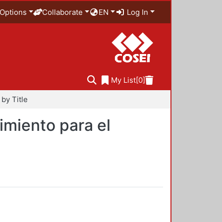
Options
Collaborate
EN
Log In
My List
[0]
by Title
imiento para el