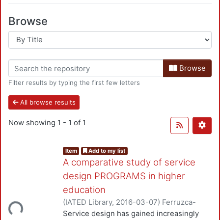
Browse
Browse
Filter results by typing the first few letters
All browse results
Now showing
1 - 1 of 1
Item
Add to my list
A comparative study of service
design PROGRAMS in higher
education
(
IATED Library
,
2016-03-07
)
Ferruzca-
Loading...
Navarro, Marco Vinicio
;
Tossavainen, Päivi
Service design has gained increasingly