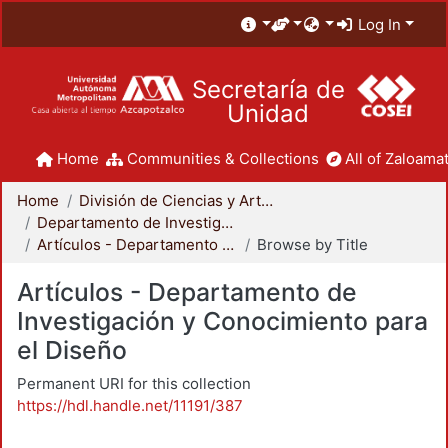
Log In
Secretaría de
Unidad
Home
Communities & Collections
All of Zaloamat
Home
División de Ciencias y Artes para el Diseño
Departamento de Investigación y Conocimiento para el Diseño
Artículos - Departamento de Investigación y Conocimiento para el Diseño
Browse by Title
Artículos - Departamento de
Investigación y Conocimiento para
el Diseño
Permanent URI for this collection
https://hdl.handle.net/11191/387