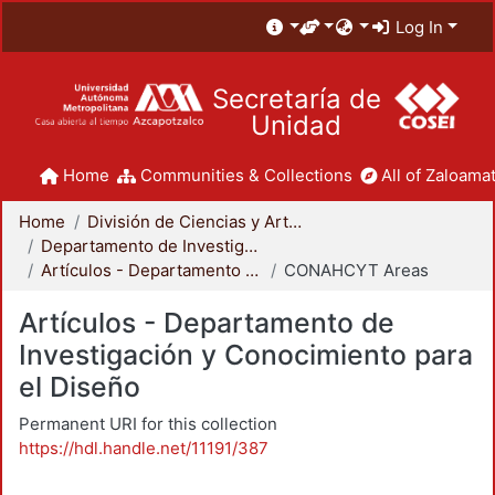
Log In
Secretaría de
Unidad
Home
Communities & Collections
All of Zaloamat
Home
División de Ciencias y Artes para el Diseño
Departamento de Investigación y Conocimiento para el Diseño
Artículos - Departamento de Investigación y Conocimiento para el Diseño
CONAHCYT Areas
Artículos - Departamento de
Investigación y Conocimiento para
el Diseño
Permanent URI for this collection
https://hdl.handle.net/11191/387