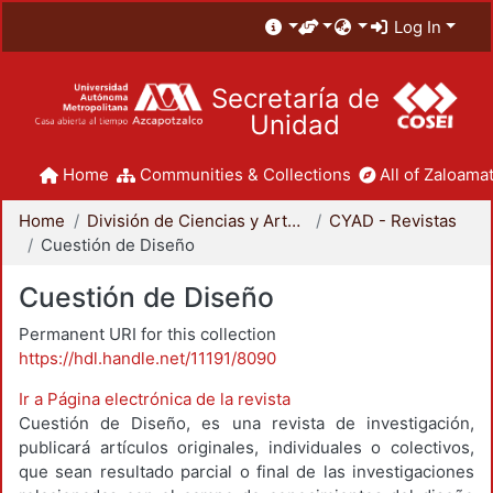
Log In
Secretaría de
Unidad
Home
Communities & Collections
All of Zaloamat
Home
División de Ciencias y Artes para el Diseño
CYAD - Revistas
Cuestión de Diseño
Cuestión de Diseño
Permanent URI for this collection
https://hdl.handle.net/11191/8090
Ir a Página electrónica de la revista
Cuestión de Diseño, es una revista de investigación,
publicará artículos originales, individuales o colectivos,
que sean resultado parcial o final de las investigaciones