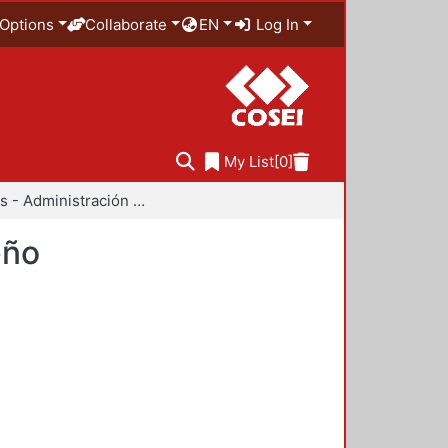
Options
Collaborate
EN
Log In
My List
[0]
Anuarios - Administración y Tecnología para el Diseño
eño