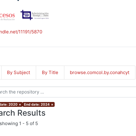
andle.net/11191/5870
By Subject
By Title
browse.comcol.by.conahcyt
 date: 2020
×
End date: 2024
×
arch Results
showing
1 - 5 of 5