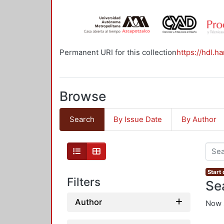
Permanent URI for this collection
https://hdl.h
Browse
Search
By Issue Date
By Author
Start
Filters
Se
Author
Now 