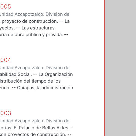
 empresas constructoras.
 2005
n. -- La supervisión y la
nidad Azcapotzalco. División de
privadas. -- Costos preliminares en
inistración para el Diseño.
l proyecto de construcción. -- La
el medio ambiente y la
yectos. -- Las estructuras
e la información en el proceso de
oria de obra pública y privada. --
 a la construcción. -- Entendiendo
e las pymes. -- El diseño en el
 2004
nidad Azcapotzalco. División de
inistración para el Diseño.
bilidad Social. -- La Organización
istribución del tiempo de los
enda. -- Chiapas, la administración
 en México. -- Auditoria de Obra. --
 estudio descriptivo.
 2003
nidad Azcapotzalco. División de
inistración para el Diseño
rias. El Palacio de Bellas Artes. -
 con proyectos de construcción. --