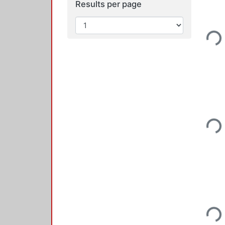
Results per page
Load
Load
Load