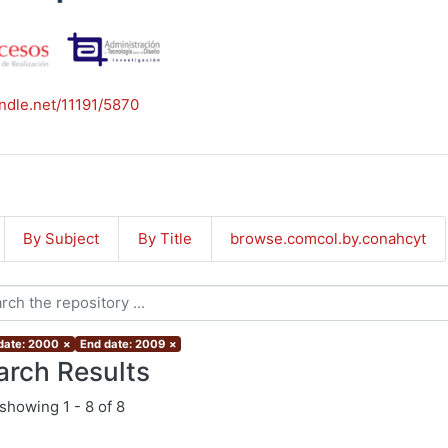
andle.net/11191/5870
By Subject
By Title
browse.comcol.by.conahcyt
 date: 2000
×
End date: 2009
×
arch Results
showing
1 - 8 of 8