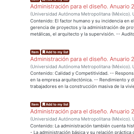
-- Factores de riesgo para las micro y pequeñas
Administración para el diseño. Anuario
Imprevistos en la construcción o falta de previsió
(
Universidad Autónoma Metropolitana (México). U
administración. -- Auditoría de obras públicas y 
Ciencias y Artes para el Diseño.
,
2005
)
Grupo Adm
Contenido: El factor humano y su incidencia en e
proyectos de edificación. -- Cemex, la empresa, 
gerencia de proyectos y la administración de pro
responsabilidad social corporativa. -- El papel d
metálicas, el arquitecto y la supervisión. -- Audit
desarrollo de nuevos productos.
Novedoso procedimiento de ruta crítica enfocado
ing...
el proceso de internacionalización: la actividad d
Item
Add to my list
mantenimiento de la obra arquitectónica.
Administración para el diseño. Anuario
(
Universidad Autónoma Metropolitana (México). U
Ciencias y Artes para el Diseño.
,
2004
)
Grupo Adm
Contenido: Calidad y Competitividad. -- Responsa
en la empresa arquitectónica. -- Rendimiento y d
trabajadores en la construcción masiva de la vivi
de recurso y vivienda. -- El sector de la vivienda
ing...
La administración como conocimiento científico o
Item
Add to my list
Administración para el diseño. Anuario
(
Universidad Autónoma Metropolitana (México). U
Ciencias y Artes para el Diseño.
,
2003
)
Grupo Adm
Contenido: La administración también cuenta histo
- La administración básica y su relación práctica