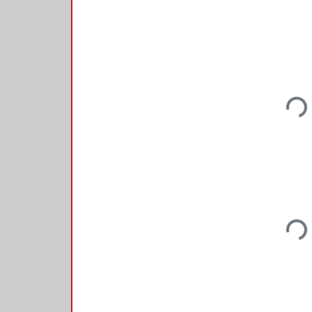
Load
Load