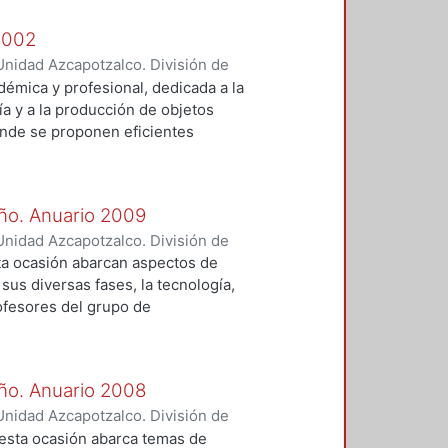
 2002
nidad Azcapotzalco. División de
rilla, César Jorge
;
Poó Rubio,
démica y profesional, dedicada a la
ejo, Joaquín
;
Vilchis Salazar,
ía y a la producción de objetos
mante, Antonio
;
Rocha Chiú, Luis
onde se proponen eficientes
Angel
;
Pruneda Padilla, Juan
 y dentro de estos se busca
ción, control, supervisión y
o del ámbito de las tecnologías
eño. Anuario 2009
nidad Azcapotzalco. División de
dministración y Tecnología para el
ta ocasión abarcan aspectos de
sus diversas fases, la tecnología,
rofesores del grupo de
o de profesores de otras
ras universidades como la
olytechnic Institute de
eño. Anuario 2008
a Cuba; interesados, como lo han
nidad Azcapotzalco. División de
ación y aportación a la
dministración y Tecnología para el
 esta ocasión abarca temas de
ocasión las temáticas abordadas son