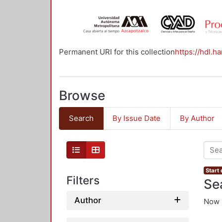
Permanent URI for this collection
https://hdl.h
Browse
Search
By Issue Date
By Author
Start
Filters
Se
Author
Now 