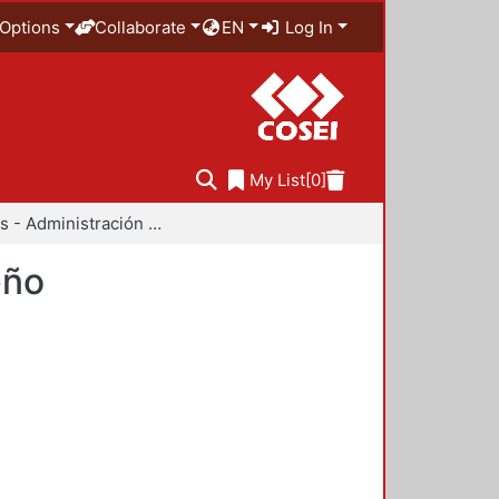
Options
Collaborate
EN
Log In
My List
[0]
Anuarios - Administración y Tecnología para el Diseño
eño