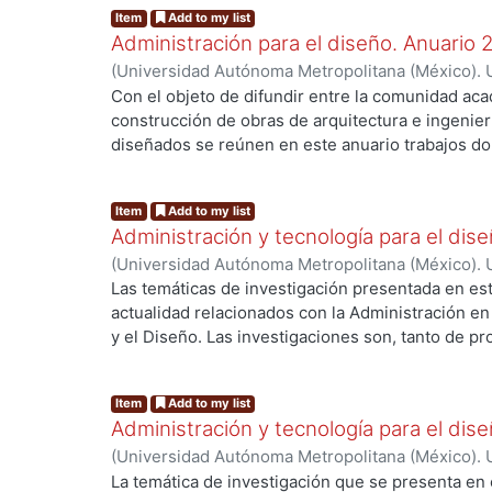
Item
Add to my list
Administración para el diseño. Anuario
(
Universidad Autónoma Metropolitana (México). U
Ciencias y Artes para el Diseño.
,
2002
)
Carpio Ut
Con el objeto de difundir entre la comunidad aca
Aurora
;
Cervantes Abarca, Alejandro
;
Jiménez Tr
construcción de obras de arquitectura e ingenier
Rubén
;
Rodríguez Martínez, Jorge
;
Flores Busta
diseñados se reúnen en este anuario trabajos d
Antonio
;
Vázquez Rojas, Adán
;
Cisneros, Miguel 
sistemas para la administración de los recursos,
Antonio
aplicarlos a la planeación, organización, coordina
Item
Add to my list
dirección de nuevos productos del Diseño, dentr
Administración y tecnología para el dis
constructivas.
(
Universidad Autónoma Metropolitana (México). U
Ciencias y Artes para el Diseño.
,
2009
)
Área de A
Las temáticas de investigación presentada en es
Diseño.
actualidad relacionados con la Administración en 
y el Diseño. Las investigaciones son, tanto de p
Administración y Tecnología para el Diseño, com
ing...
divisiones de este Campus universitario, y de ot
Item
Add to my list
Universidad Autónoma de Yucatán, el Worcester P
Administración y tecnología para el dis
Massachusset USA, y la Universidad de la Haban
(
Universidad Autónoma Metropolitana (México). U
demostrado en anuarios anteriores, en la investig
Ciencias y Artes para el Diseño.
,
2008
)
Área de A
La temática de investigación que se presenta en
Arquitectura, la Ingeniería y el Diseño. En esta 