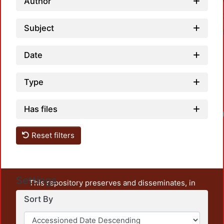
Author
Subject
Date
Type
Has files
Loadin
Reset filters
Settings
This repository preserves and disseminates, in
unrestricted open access, the teaching and research
Sort By
output of UAM Azcapotzalco. It also includes some
administrative and graphic documents from the