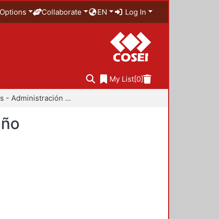
Options
Collaborate
EN
Log In
My List
[0]
Anuarios - Administración y Tecnología para el Diseño
eño