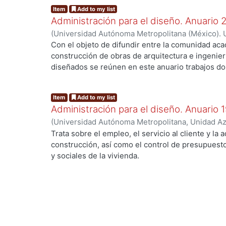
Item
Add to my list
Administración para el diseño. Anuario
(
Universidad Autónoma Metropolitana (México). U
Ciencias y Artes para el Diseño.
,
2002
)
Carpio Ut
Con el objeto de difundir entre la comunidad aca
Aurora
;
Cervantes Abarca, Alejandro
;
Jiménez Tr
construcción de obras de arquitectura e ingenier
Rubén
;
Rodríguez Martínez, Jorge
;
Flores Busta
diseñados se reúnen en este anuario trabajos d
Antonio
;
Vázquez Rojas, Adán
;
Cisneros, Miguel 
sistemas para la administración de los recursos,
Antonio
aplicarlos a la planeación, organización, coordina
Item
Add to my list
dirección de nuevos productos del Diseño, dentr
Administración para el diseño. Anuario 
constructivas.
(
Universidad Autónoma Metropolitana, Unidad Azc
Artes para el Diseño, Departamento de Procesos
Trata sobre el empleo, el servicio al cliente y la 
Poó Rubio, Aurora
;
Cervantes Abarca, Alejandro
;
construcción, así como el control de presupues
Utrilla, César Jorge
;
Rodríguez Martínez, Jorge
;
y sociales de la vivienda.
Ramírez Alférez, Alberto