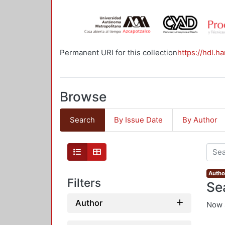
Permanent URI for this collection
https://hdl.h
Browse
Search
By Issue Date
By Author
Autho
Filters
Se
Author
Now 