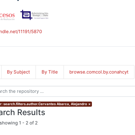
andle.net/11191/5870
By Subject
By Title
browse.comcol.by.conahcyt
r: search.filters.author.Cervantes Abarca, Alejandro
×
arch Results
showing
1 - 2 of 2