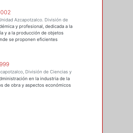
 2002
nidad Azcapotzalco. División de
rilla, César Jorge
;
Poó Rubio,
démica y profesional, dedicada a la
ejo, Joaquín
;
Vilchis Salazar,
ía y a la producción de objetos
mante, Antonio
;
Rocha Chiú, Luis
onde se proponen eficientes
Angel
;
Pruneda Padilla, Juan
 y dentro de estos se busca
ción, control, supervisión y
o del ámbito de las tecnologías
1999
apotzalco, División de Ciencias y
 y Técnicas de Realización
,
1999
)
administración en la industria de la
Vilchis Salazar, Rubén
;
Carpio
tos de obra y aspectos económicos
Sosa Pedroza, Tomás Enrique
;