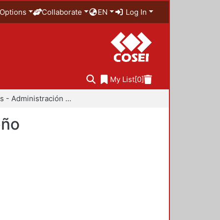
Options
Collaborate
EN
Log In
My List
[0]
Anuarios - Administración y Tecnología para el Diseño
eño