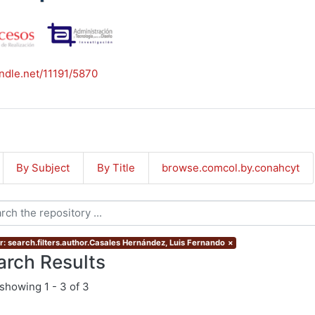
andle.net/11191/5870
By Subject
By Title
browse.comcol.by.conahcyt
r: search.filters.author.Casales Hernández, Luis Fernando
×
arch Results
showing
1 - 3 of 3