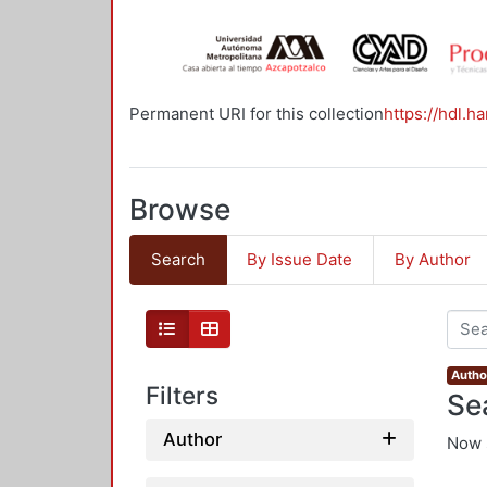
Permanent URI for this collection
https://hdl.h
Browse
Search
By Issue Date
By Author
Autho
Filters
Se
Author
Now 