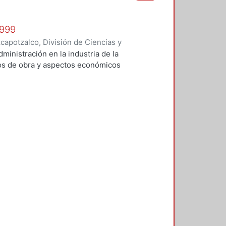
1999
apotzalco, División de Ciencias y
 y Técnicas de Realización
,
1999
)
administración en la industria de la
Vilchis Salazar, Rubén
;
Carpio
tos de obra y aspectos económicos
Sosa Pedroza, Tomás Enrique
;