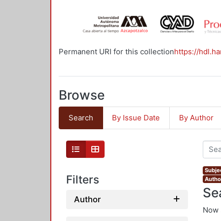
Permanent URI for this collection
https://hdl.h
Browse
Search
By Issue Date
By Author
Subje
Filters
Author
Se
Author
Now 