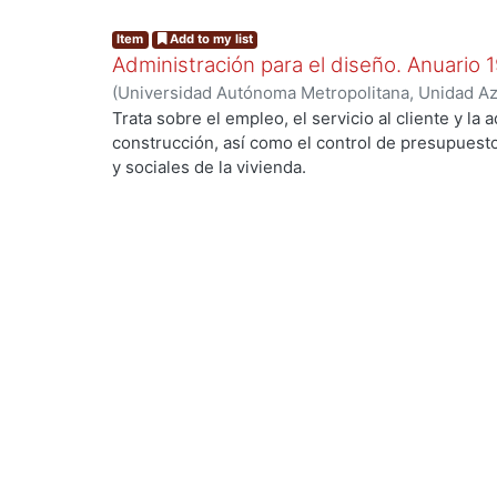
Item
Add to my list
Administración para el diseño. Anuario 
(
Universidad Autónoma Metropolitana, Unidad Azc
Artes para el Diseño, Departamento de Procesos
Trata sobre el empleo, el servicio al cliente y la 
Poó Rubio, Aurora
;
Cervantes Abarca, Alejandro
;
construcción, así como el control de presupues
Utrilla, César Jorge
;
Rodríguez Martínez, Jorge
;
y sociales de la vivienda.
Ramírez Alférez, Alberto