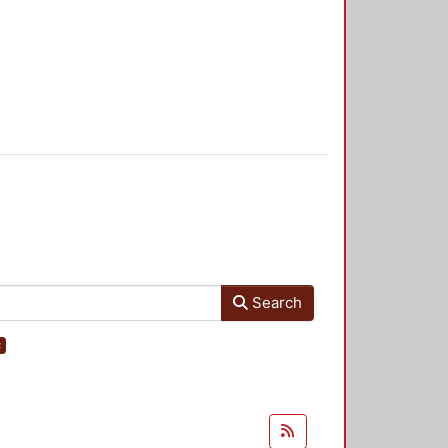
Search
×