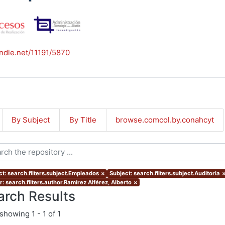
andle.net/11191/5870
By Subject
By Title
browse.comcol.by.conahcyt
ct: search.filters.subject.Empleados
×
Subject: search.filters.subject.Auditoria
: search.filters.author.Ramírez Alférez, Alberto
×
arch Results
showing
1 - 1 of 1