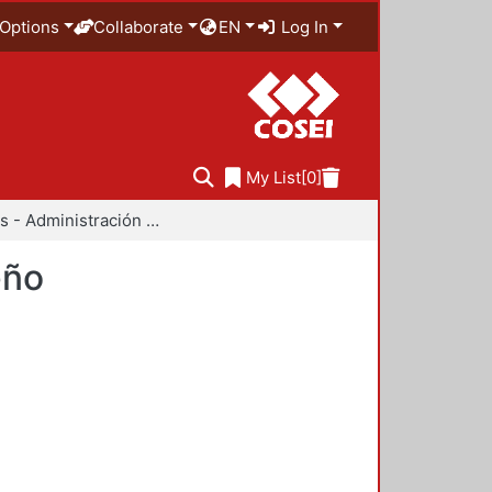
Options
Collaborate
EN
Log In
My List
[0]
Anuarios - Administración y Tecnología para el Diseño
eño