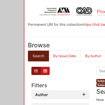
Permanent URI for this collection
https://hdl.h
Browse
Search
By Issue Date
By Author
Subje
Filters
Subje
Se
Author
Now 