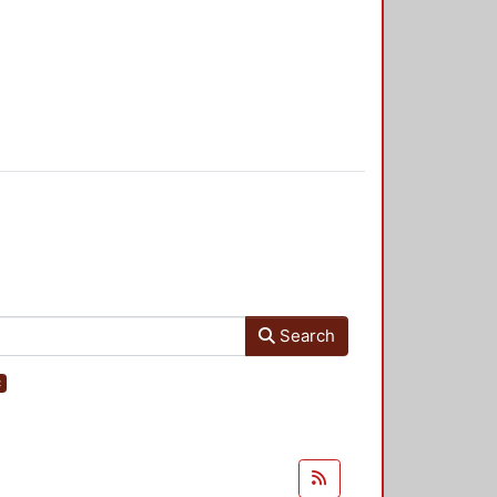
Search
×