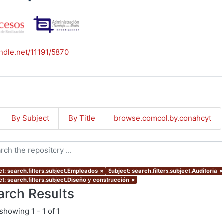
andle.net/11191/5870
By Subject
By Title
browse.comcol.by.conahcyt
ct: search.filters.subject.Empleados
×
Subject: search.filters.subject.Auditoria
ct: search.filters.subject.Diseño y construcción
×
arch Results
showing
1 - 1 of 1