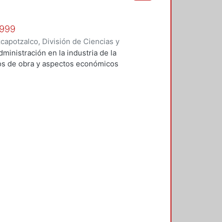
1999
apotzalco, División de Ciencias y
 y Técnicas de Realización
,
1999
)
administración en la industria de la
Vilchis Salazar, Rubén
;
Carpio
tos de obra y aspectos económicos
Sosa Pedroza, Tomás Enrique
;