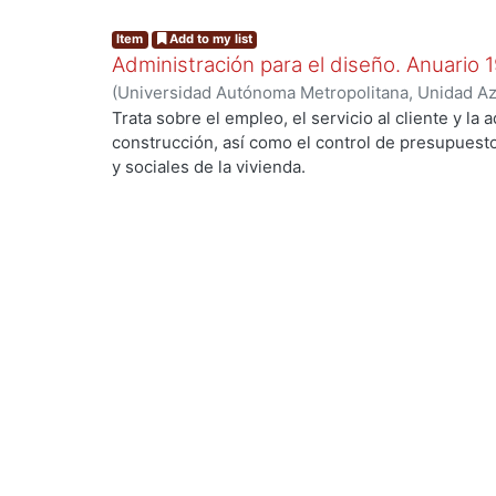
Item
Add to my list
Administración para el diseño. Anuario 
(
Universidad Autónoma Metropolitana, Unidad Azc
Artes para el Diseño, Departamento de Procesos
Trata sobre el empleo, el servicio al cliente y la 
Poó Rubio, Aurora
;
Cervantes Abarca, Alejandro
;
construcción, así como el control de presupues
Utrilla, César Jorge
;
Rodríguez Martínez, Jorge
;
y sociales de la vivienda.
Ramírez Alférez, Alberto