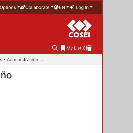
Options
Collaborate
EN
Log In
My List
[0]
Anuarios - Administración y Tecnología para el Diseño
eño