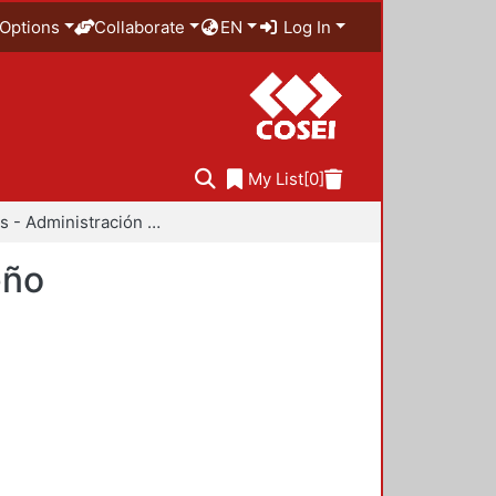
Options
Collaborate
EN
Log In
My List
[0]
Anuarios - Administración y Tecnología para el Diseño
eño