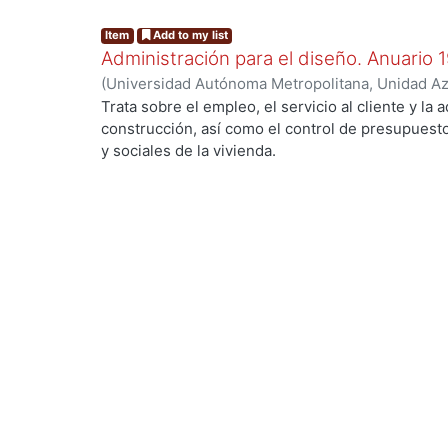
Item
Add to my list
Administración para el diseño. Anuario 
(
Universidad Autónoma Metropolitana, Unidad Azc
Artes para el Diseño, Departamento de Procesos
Trata sobre el empleo, el servicio al cliente y la 
Poó Rubio, Aurora
;
Cervantes Abarca, Alejandro
;
construcción, así como el control de presupues
.
Utrilla, César Jorge
;
Rodríguez Martínez, Jorge
;
y sociales de la vivienda.
Ramírez Alférez, Alberto