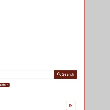
Search
ación
×