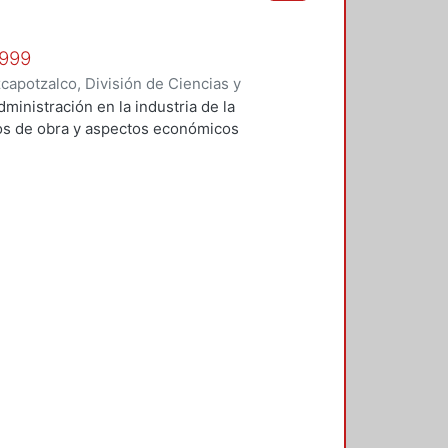
1999
apotzalco, División de Ciencias y
 y Técnicas de Realización
,
1999
)
administración en la industria de la
Vilchis Salazar, Rubén
;
Carpio
tos de obra y aspectos económicos
Sosa Pedroza, Tomás Enrique
;