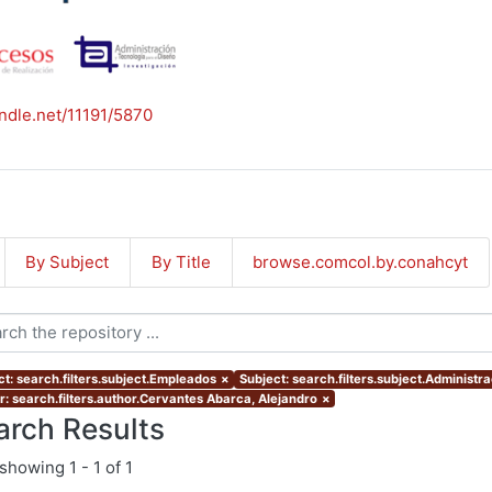
andle.net/11191/5870
By Subject
By Title
browse.comcol.by.conahcyt
ct: search.filters.subject.Empleados
×
Subject: search.filters.subject.Administr
r: search.filters.author.Cervantes Abarca, Alejandro
×
arch Results
showing
1 - 1 of 1