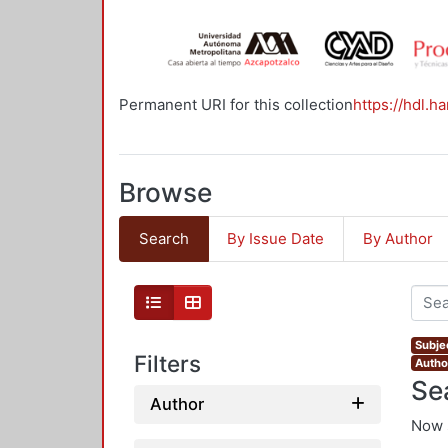
Permanent URI for this collection
https://hdl.h
Browse
Search
By Issue Date
By Author
Subje
Filters
Autho
Se
Author
Now 