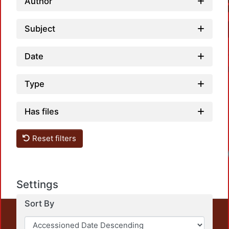
Author
Subject
Date
Type
Has files
Reset filters
Loadi
Settings
Sort By
This repository preserves and disseminates, in
unrestricted open access, the teaching and research