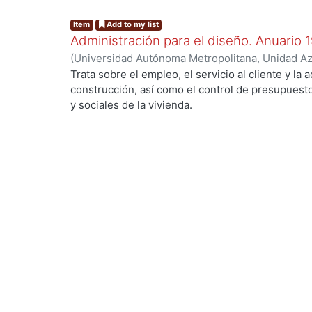
Item
Add to my list
Administración para el diseño. Anuario 
(
Universidad Autónoma Metropolitana, Unidad Azc
Artes para el Diseño, Departamento de Procesos
Trata sobre el empleo, el servicio al cliente y la 
Poó Rubio, Aurora
;
Cervantes Abarca, Alejandro
;
construcción, así como el control de presupues
Utrilla, César Jorge
;
Rodríguez Martínez, Jorge
;
y sociales de la vivienda.
Ramírez Alférez, Alberto