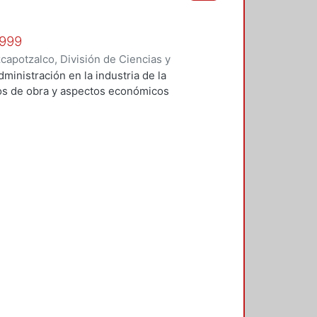
1999
apotzalco, División de Ciencias y
 y Técnicas de Realización
,
1999
)
administración en la industria de la
Vilchis Salazar, Rubén
;
Carpio
tos de obra y aspectos económicos
Sosa Pedroza, Tomás Enrique
;