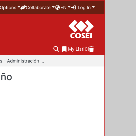
Options
Collaborate
EN
Log In
My List
[0]
Anuarios - Administración y Tecnología para el Diseño
eño