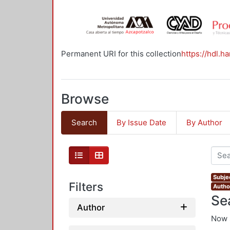
Permanent URI for this collection
https://hdl.h
Browse
Search
By Issue Date
By Author
Subjec
Filters
Autho
Se
Author
Now 