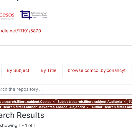
andle.net/11191/5870
By Subject
By Title
browse.comcol.by.conahcyt
St
t: search.filters.subject.Costos
×
Subject: search.filters.subject.Auditoria
×
r: search.filters.author.Cervantes Abarca, Alejandro
×
Author: search.filters.au
arch Results
showing
1 - 1 of 1