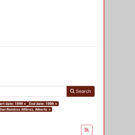
Search
art date: 1999
×
End date: 1999
×
thor.Ramírez Alférez, Alberto
×