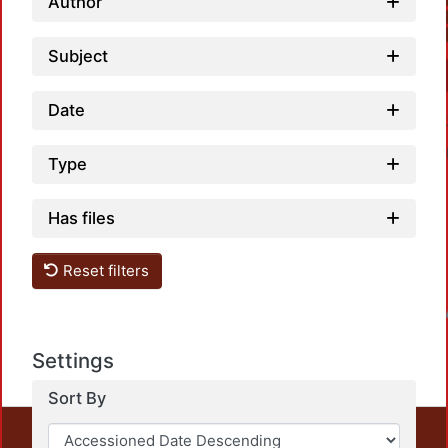
Author
Subject
Date
Type
Has files
Reset filters
Loadin
Settings
Sort By
This repository preserves and disseminates, in