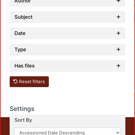
Author
Subject
Date
Type
Has files
Reset filters
Loa
Settings
Sort By
This repository preserves and disseminates, in
unrestricted open access, the teaching and research