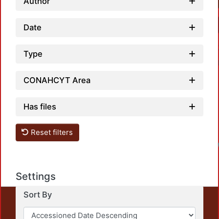
Author
Date
Type
CONAHCYT Area
Has files
Reset filters
Settings
Sort By
This repository preserves and disseminates, in
unrestricted open access, the teaching and research