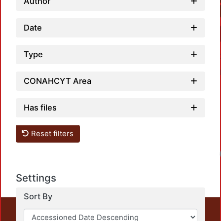
Author
Date
Type
CONAHCYT Area
Has files
Reset filters
Loadin
Settings
Sort By
This repository preserves and disseminates, in