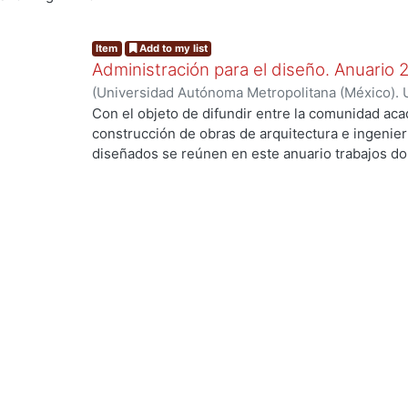
Item
Add to my list
Administración para el diseño. Anuario
(
Universidad Autónoma Metropolitana (México). U
Ciencias y Artes para el Diseño.
,
2002
)
Carpio Ut
Con el objeto de difundir entre la comunidad aca
Aurora
;
Cervantes Abarca, Alejandro
;
Jiménez Tr
construcción de obras de arquitectura e ingenier
Rubén
;
Rodríguez Martínez, Jorge
;
Flores Busta
diseñados se reúnen en este anuario trabajos d
Antonio
;
Vázquez Rojas, Adán
;
Cisneros, Miguel 
sistemas para la administración de los recursos,
Antonio
aplicarlos a la planeación, organización, coordina
dirección de nuevos productos del Diseño, dentr
constructivas.