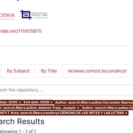
andle.net/11191/5870
By Subject
By Title
browse.comcol.by.conahcyt
 date: 2000
×
End date: 2009
×
Author: search.filters.author.Cervantes Abarca
r: search.filters.author.Jiménez Trejo, Joaquín
×
Author: search.filters.author.C
CYT Area: search.filters.conahcyt.CIENCIAS DE LAS ARTES Y LAS LETRAS
×
arch Results
showing
1 - 1 of 1