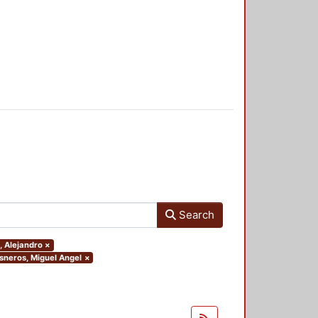
Search
, Alejandro
×
isneros, Miguel Angel
×