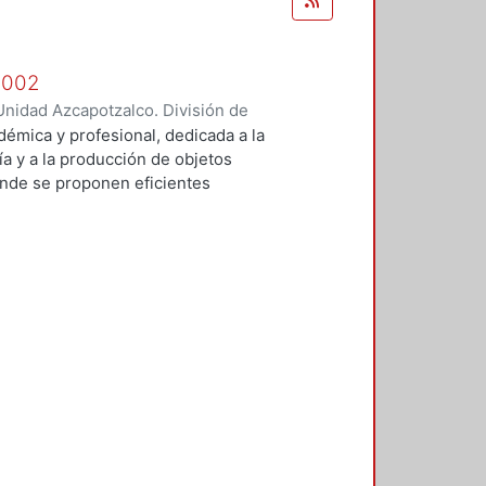
 2002
nidad Azcapotzalco. División de
rilla, César Jorge
;
Poó Rubio,
démica y profesional, dedicada a la
ejo, Joaquín
;
Vilchis Salazar,
ía y a la producción de objetos
mante, Antonio
;
Rocha Chiú, Luis
onde se proponen eficientes
Angel
;
Pruneda Padilla, Juan
 y dentro de estos se busca
ción, control, supervisión y
o del ámbito de las tecnologías