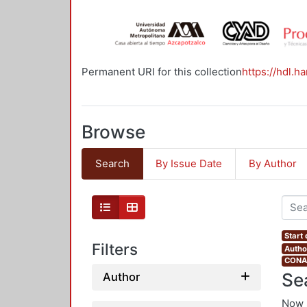
Permanent URI for this collection
https://hdl.h
Browse
Search
By Issue Date
By Author
Start
Filters
Autho
CONAH
Se
Author
Now 