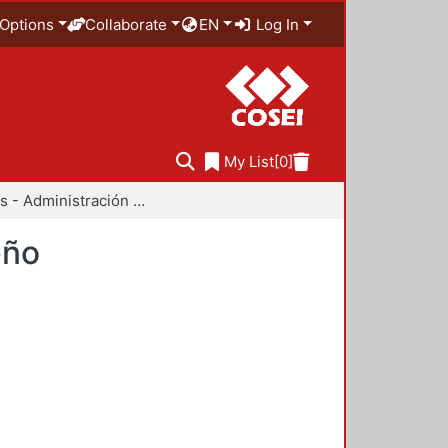
Options
Collaborate
EN
Log In
My List
[0]
Anuarios - Administración y Tecnología para el Diseño
eño