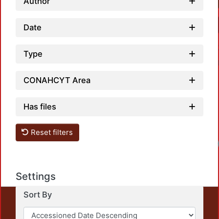
Author
Date
Type
CONAHCYT Area
Has files
Reset filters
Settings
Sort By
This repository preserves and disseminates, in
unrestricted open access, the teaching and research