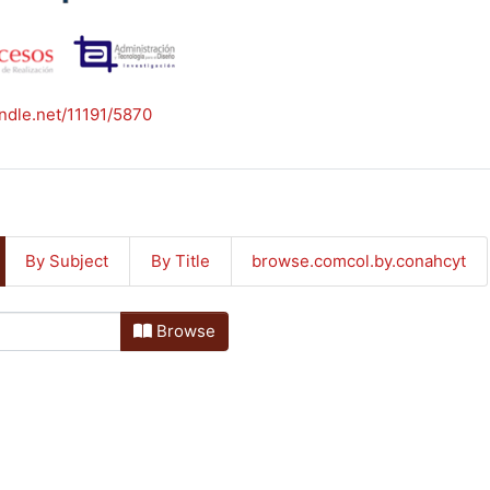
andle.net/11191/5870
By Subject
By Title
browse.comcol.by.conahcyt
Browse