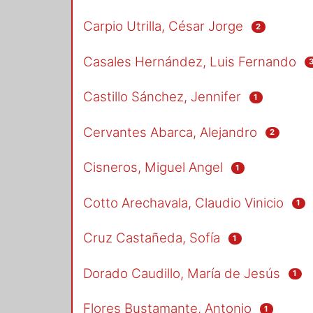
Carpio Utrilla, César Jorge
2
Casales Hernández, Luis Fernando
Castillo Sánchez, Jennifer
1
Cervantes Abarca, Alejandro
2
Cisneros, Miguel Angel
1
Cotto Arechavala, Claudio Vinicio
1
Cruz Castañeda, Sofía
1
Dorado Caudillo, María de Jesús
1
Flores Bustamante, Antonio
1