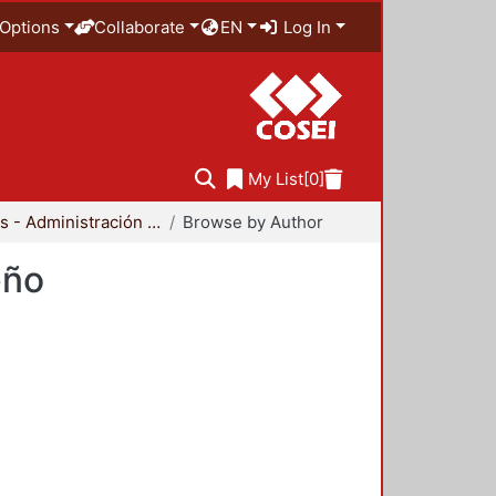
Options
Collaborate
EN
Log In
My List
[0]
Anuarios - Administración y Tecnología para el Diseño
Browse by Author
eño