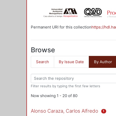
Permanent URI for this collection
https://hdl.h
Browse
Search
By Issue Date
By Author
Filter results by typing the first few letters
Now showing
1 - 20 of 80
Alonso Caraza, Carlos Alfredo
1